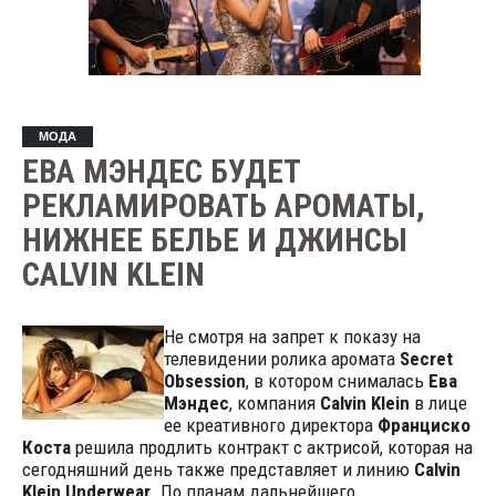
МОДА
ЕВА МЭНДЕС БУДЕТ
РЕКЛАМИРОВАТЬ АРОМАТЫ,
НИЖНЕЕ БЕЛЬЕ И ДЖИНСЫ
CALVIN KLEIN
Не смотря на запрет к показу на
телевидении ролика аромата
Secret
Obsession
, в котором снималась
Ева
Мэндес
, компания
Calvin Klein
в лице
ее креативного директора
Франциско
Коста
решила продлить контракт с актрисой, которая на
сегодняшний день также представляет и линию
Calvin
Klein Underwear
.
По планам дальнейшего