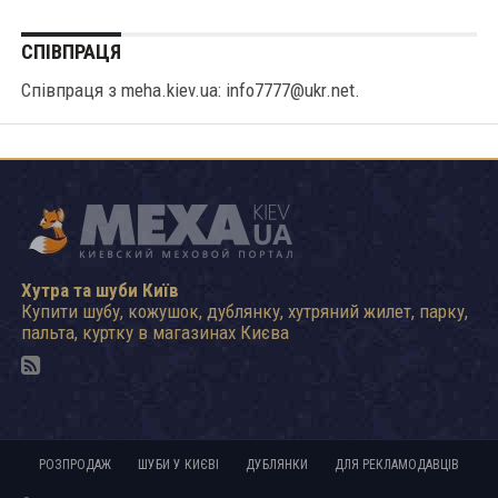
СПІВПРАЦЯ
Співпраця з meha.kiev.ua: info7777@ukr.net.
Хутра та шуби Київ
Купити шубу, кожушок, дублянку, хутряний жилет, парку,
пальта, куртку в магазинах Києва
РОЗПРОДАЖ
ШУБИ У КИЄВІ
ДУБЛЯНКИ
ДЛЯ РЕКЛАМОДАВЦІВ