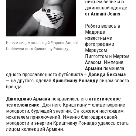
нижнем белье и в
джинсовой одежде
от
Armani Jeans
.
Работа велась в
Мадриде
известными
Новым лицом коллекций Emporio Armani
фотографами
Underwear стал Криштиану Роналду
Маркусом
Пигготтом и Мертом
Аласом. Империя
Армани
поменяла
одного прославленного футболиста –
Дэвида Бекхэма
,
— на другого, сделав
Криштиану Роналду
лицом своего
бренда.
Джорджио Армани
понравилось его
атлетическое
телосложение
. Для него Криштиану – олицетворение
молодости, бурлящей энергии. Он кажется настоящим
искателем приключений. Именно благодаря своей
молодости и энергии Криштиану Роналдо удалось стать
лицом коллекций Армани.