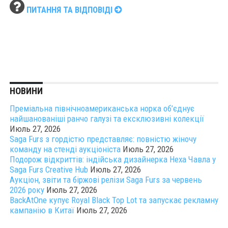
ПИТАННЯ ТА ВІДПОВІДІ
НОВИНИ
Преміальна північноамериканська норка об’єднує
найшанованіші ранчо галузі та ексклюзивні колекції
Июль 27, 2026
Saga Furs з гордістю представляє: повністю жіночу
команду на стенді аукціоніста
Июль 27, 2026
Подорож відкриттів: індійська дизайнерка Неха Чавла у
Saga Furs Creative Hub
Июль 27, 2026
Аукціон, звіти та біржові релізи Saga Furs за червень
2026 року
Июль 27, 2026
BackAtOne купує Royal Black Top Lot та запускає рекламну
кампанію в Китаї
Июль 27, 2026