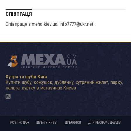
СПІВПРАЦЯ
Співпраця з meha.kiev.ua: info7777@ukr.net.
Хутра та шуби Київ
Купити шубу, кожушок, дублянку, хутряний жилет, парку,
пальта, куртку в магазинах Києва
РОЗПРОДАЖ
ШУБИ У КИЄВІ
ДУБЛЯНКИ
ДЛЯ РЕКЛАМОДАВЦІВ