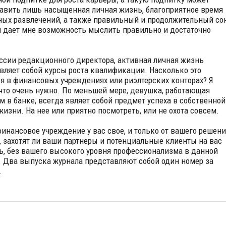
авить лишь насыщенная личная жизнь, благоприятное время
ных развлечений, а также правильный и продолжительный сон
 дает мне возможность мыслить правильно и достаточно
ссии редакционного директора, активная личная жизнь
вляет собой курсы роста квалификации. Насколько это
ся в финансовых учреждениях или риэлтерских конторах? Я
что очень нужно. По меньшей мере, девушка, работающая
м в банке, всегда являет собой предмет успеха в собственной
жизни. На нее или приятно посмотреть, или не охота совсем.
финансовое учреждение у вас свое, и только от вашего решени
, захотят ли ваши партнеры и потенциальные клиенты на вас
ь, без вашего высокого уровня профессионализма в данной
. Два выпуска журнала представляют собой один номер за
.