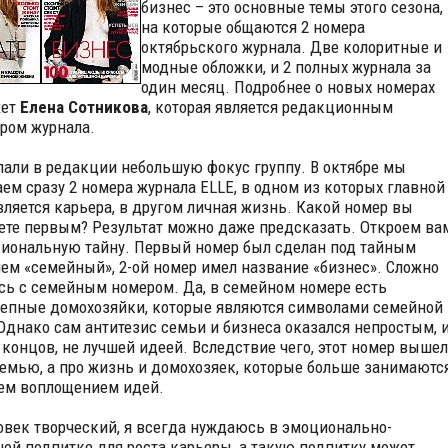
бизнес – это основные темы этого сезона,
на которые общаются 2 номера
октябрьского журнала. Две колоритные и
модные обложки, и 2 полных журнала за
один месяц. Подробнее о новых номерах
жет
Елена Сотникова
, которая является редакционным
ром журнала.
али в редакции небольшую фокус группу. В октябре мы
ем сразу 2 номера журнала ELLE, в одном из которых главной
вляется карьера, в другом личная жизнь. Какой номер вы
ете первым? Результат можно даже предсказать. Откроем ва
иональную тайну. Первый номер был сделан под тайным
ем «семейный», 2-ой номер имел название «бизнес».
Сложно
сь с семейным номером. Да, в семейном номере есть
епные домохозяйки, которые являются символами семейной
Однако сам антитезис семьи и бизнеса оказался непростым, и
 концов, не лучшей идеей. Вследствие чего, этот номер вышел
семью, а про жизнь и домохозяек, которые больше занимаютс
чем воплощением идей.
овек творческий, я всегда нуждаюсь в эмоционально-
ной подпитке для роста карьеры, а такую подпитку может