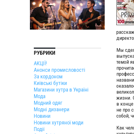
расска
директо
Мы сдел
РУБРИКИ
выпуска
темой я
АКЦІЇ!
прочита
Анонси промисловості
професс
За кордоном
названи
Київські бутіки
оказало
Магазини хутра в Україні
великол
Мода
жизни. 
Модний одяг
в конце
Модні дизанери
не про 
Новини
собой, 
Новини хутряної моди
Как чел
Події
культур