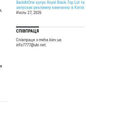
BackAtOne купує Royal Black Top Lot та
запускає рекламну кампанію в Китаї
,
Июль 27, 2026
СПІВПРАЦЯ
Співпраця з meha.kiev.ua:
info7777@ukr.net.
я