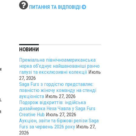
ПИТАННЯ ТА ВІДПОВІДІ
НОВИНИ
Преміальна північноамериканська
норка об’єднує найшанованіші ранчо
м
галузі та ексклюзивні колекції
Июль
27, 2026
Saga Furs з гордістю представляє:
повністю жіночу команду на стенді
аукціоніста
Июль 27, 2026
,
Подорож відкриттів: індійська
дизайнерка Неха Чавла у Saga Furs
я
Creative Hub
Июль 27, 2026
Аукціон, звіти та біржові релізи Saga
Furs за червень 2026 року
Июль 27,
2026