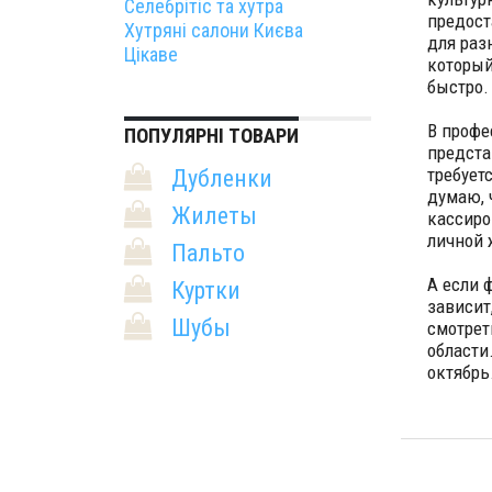
Селебрітіс та хутра
предост
Хутряні салони Києва
для раз
Цікаве
который
быстро.
В профе
ПОПУЛЯРНІ ТОВАРИ
предста
требует
Дубленки
думаю, 
Жилеты
кассиро
личной 
Пальто
А если 
Куртки
зависит
Шубы
смотрет
области
октябрь