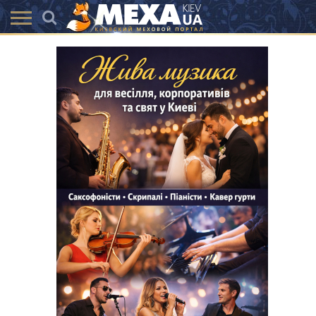
КАТАЛОГ
АКЦІЇ
ВИСТАВКИ
ПОСЛУГИ
МАГАЗИНИ
ХУТРЯНА
НОВИНИ
КОНТАКТИ
АКСЕССУАРИ
МОДА