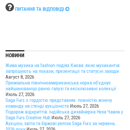
ПИТАННЯ ТА ВІДПОВІДІ
НОВИНИ
Жива музика на fashion-подіях Києва: яких музикантів
запрошують на покази, презентації та статусні заходи
Август 8, 2026
Преміальна північноамериканська норка об’єднує
найшанованіші ранчо галузі та ексклюзивні колекції
Июль 27, 2026
Saga Furs з гордістю представляє: повністю жіночу
команду на стенді аукціоніста
Июль 27, 2026
Подорож відкриттів: індійська дизайнерка Неха Чавла у
Saga Furs Creative Hub
Июль 27, 2026
Аукціон, звіти та біржові релізи Saga Furs за червень
2026 року
Июль 27, 2026