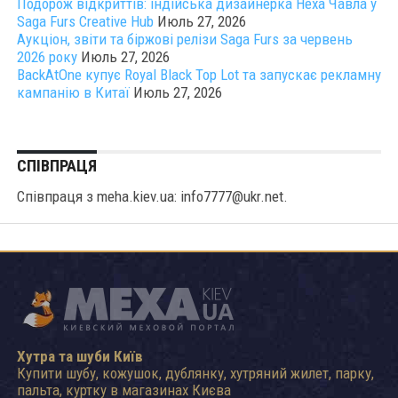
Подорож відкриттів: індійська дизайнерка Неха Чавла у
Saga Furs Creative Hub
Июль 27, 2026
Аукціон, звіти та біржові релізи Saga Furs за червень
2026 року
Июль 27, 2026
BackAtOne купує Royal Black Top Lot та запускає рекламну
кампанію в Китаї
Июль 27, 2026
СПІВПРАЦЯ
Співпраця з meha.kiev.ua: info7777@ukr.net.
Хутра та шуби Київ
Купити шубу, кожушок, дублянку, хутряний жилет, парку,
пальта, куртку в магазинах Києва