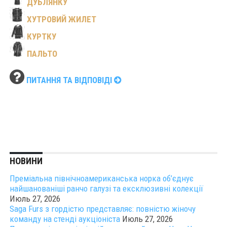
ДУБЛЯНКУ
ХУТРОВИЙ ЖИЛЕТ
КУРТКУ
ПАЛЬТО
ПИТАННЯ ТА ВІДПОВІДІ
НОВИНИ
Преміальна північноамериканська норка об’єднує
найшанованіші ранчо галузі та ексклюзивні колекції
Июль 27, 2026
Saga Furs з гордістю представляє: повністю жіночу
команду на стенді аукціоніста
Июль 27, 2026