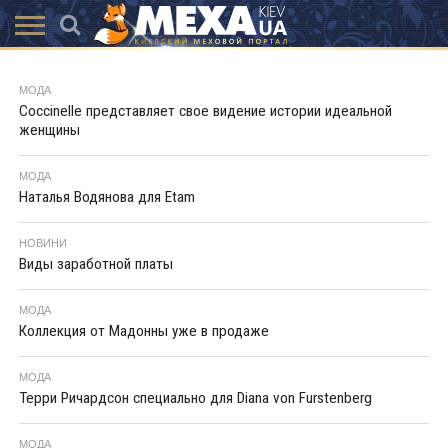
КАТАЛОГ
АКЦІЇ
ВИСТАВКИ
ПОСЛУГИ
МАГАЗИНИ
ХУТРЯНА
НОВИНИ
КОНТАКТИ
АКСЕССУАРИ
МОДА
МОДА
Coccinelle представляет свое видение истории идеальной
женщины
МОДА
Наталья Водянова для Etam
НОВИНИ
Виды заработной платы
МОДА
Коллекция от Мадонны уже в продаже
МОДА
Терри Ричардсон специально для Diana von Furstenberg
МОДА