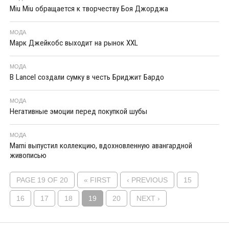
Miu Miu обращается к творчеству Боя Джорджа
МОДА
Марк Джейкобс выходит на рынок XXL
МОДА
В Lancel создали сумку в честь Бриджит Бардо
МОДА
Негативные эмоции перед покупкой шубы
МОДА
Marni выпустил коллекцию, вдохновленную авангардной
живописью
PAGE 19 OF 20
« FIRST
‹ PREVIOUS
15
16
17
18
19
20
NEXT ›