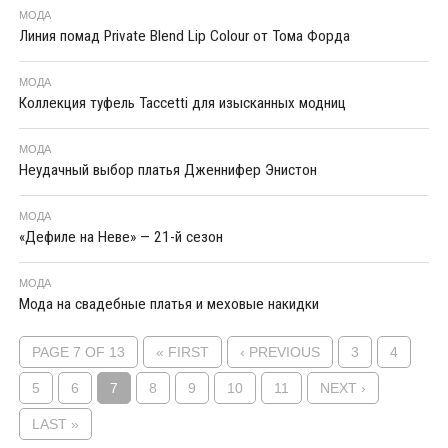
МОДА
Линия помад Private Blend Lip Colour от Тома Форда
МОДА
Коллекция туфель Taccetti для изысканных модниц
МОДА
Неудачный выбор платья Дженнифер Энистон
МОДА
«Дефиле на Неве» — 21-й сезон
МОДА
Мода на свадебные платья и меховые накидки
PAGE 7 OF 13
« FIRST
‹ PREVIOUS
3
4
5
6
7
8
9
10
11
NEXT ›
LAST »