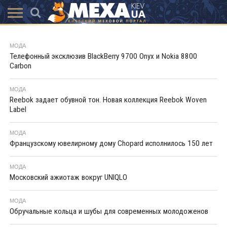
КАТАЛОГ
АКЦІЇ
ВИСТАВКИ
ПОСЛУГИ
МАГАЗИНИ
ХУТРЯНА
НОВИНИ
КОНТАКТИ
АКСЕССУАРИ
МОДА
МОДА
Телефонный эксклюзив BlackBerry 9700 Onyx и Nokia 8800
Carbon
МОДА
Reebok задает обувной тон. Новая коллекция Reebok Woven
Label
МОДА
Французскому ювелирному дому Chopard исполнилось 150 лет
МОДА
Московский ажиотаж вокруг UNIQLO
МОДА
Обручальные кольца и шубы для современных молодоженов