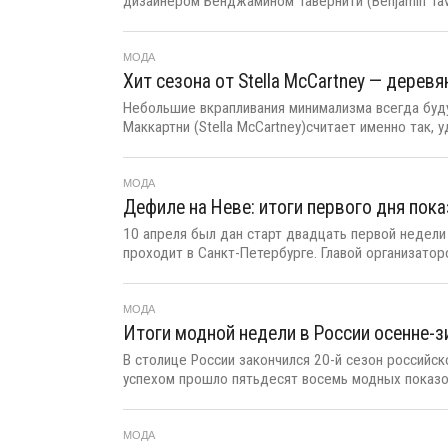
дизайнером Бенджамином Тавернити (Benjamin Tavern
МОДА
Хит сезона от Stella McCartney — дерев
Небольшие вкрапливания минимализма всегда буду
Маккартни (Stella McCartney)считает именно так, у
МОДА
Дефиле на Неве: итоги первого дня пок
10 апреля был дан старт двадцать первой недели
проходит в Санкт-Петербурге. Главой организаторо
МОДА
Итоги модной недели в России осенне-з
В столице России закончился 20-й сезон российс
успехом прошло пятьдесят восемь модных показов
МОДА