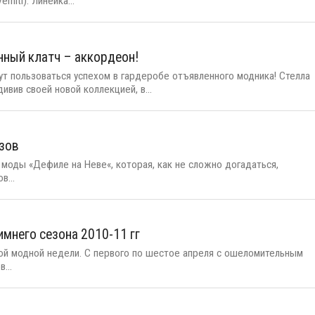
iti). Линейка...
янный клатч – аккордеон!
т пользоваться успехом в гардеробе отъявленного модника! Стелла
дивив своей новой коллекцией, в...
азов
 моды «Дефиле на Неве«, которая, как не сложно догадаться,
в...
имнего сезона 2010-11 гг
кой модной недели. С первого по шестое апреля с ошеломительным
...