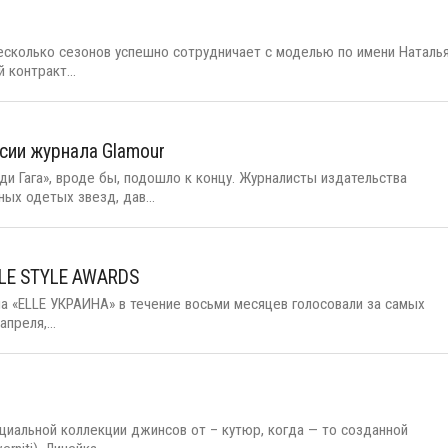
есколько сезонов успешно сотрудничает с моделью по имени Наталь
 контракт...
сии журнала Glamour
 Гага», вроде бы, подошло к концу. Журналисты издательства
ых одетых звезд, дав...
LE STYLE AWARDS
а «ELLE УКРАИНА» в течение восьми месяцев голосовали за самых
преля,...
ециальной коллекции джинсов от – кутюр, когда — то созданной