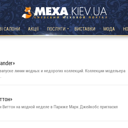
ВІ САЛОНИ
АКЦІЇ
ПОСЛУГИ
ВИСТАВКИ
МОДА
Н
Sander»
 запуске линии модных и недорогих коллекций. Коллекции модельера
.
ттон»
уи Виттон на модной неделе в Париже Марк Джейкобс пригласил