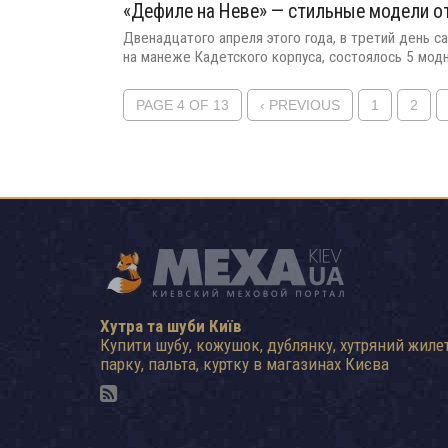
«Дефиле на Неве» — стильные модели о
Двенадцатого апреля этого года, в третий день 
на манеже Кадетского корпуса, состоялось 5 модн
PAGE 4 OF 13
‹ PREVIOUS
1
2
Хутра та шуби Київ
Купити шубу, кожушок, дублянку, хутряний жилет
парку, пальта, куртку в магазинах Києва