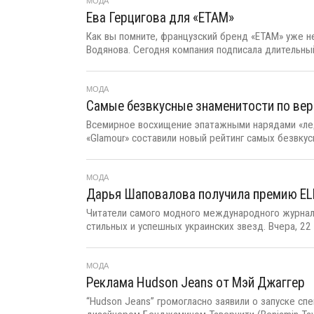
МОДА
Ева Герцигова для «ETAM»
Как вы помните, французский бренд «ETAM» уже н
Водянова. Сегодня компания подписала длительный
МОДА
Самые безвкусные знаменитости по вер
Всемирное восхищение эпатажными нарядами «леди
«Glamour» составили новый рейтинг самых безвкусн
МОДА
Дарья Шаповалова получила премию EL
Читатели самого модного международного журнал
стильных и успешных украинских звезд. Вчера, 22 а
МОДА
Реклама Hudson Jeans от Мэй Джаггер
“Hudson Jeans” громогласно заявили о запуске сп