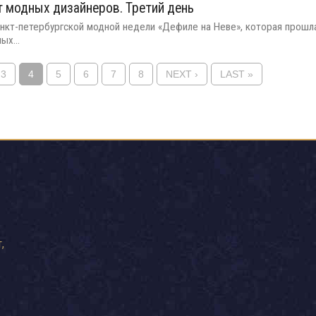
т модных дизайнеров. Третий день
санкт-петербургской модной недели «Дефиле на Неве», которая прошл
ых...
3
4
5
6
7
8
NEXT ›
LAST »
,