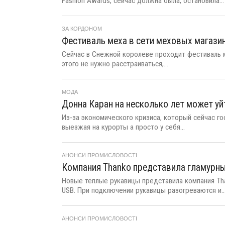
Fashion Awards, сейчас должна была, остановила...
ЗА КОРДОНОМ
Фестиваль меха в сети меховых магази
Сейчас в Снежной королеве проходит фестиваль ме
этого не нужно расстраиваться,...
МОДА
Донна Каран на несколько лет может уй
Из-за экономического кризиса, который сейчас го
выезжая на курорты а просто у себя...
АНОНСИ ПРОМИСЛОВОСТІ
Компания Thanko представила гламурн
Новые теплые рукавицы представила компания Tha
USB. При подключении рукавицы разогреваются и..
АНОНСИ ПРОМИСЛОВОСТІ