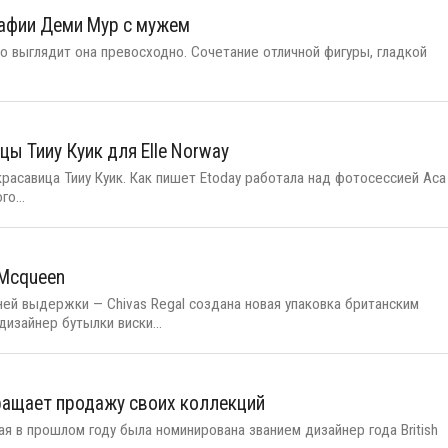
рафии Деми Мур с мужем
о выглядит она превосходно. Сочетание отличной фигуры, гладкой
ы Тииу Куик для Elle Norway
красавица Тииу Куик. Как пишет Etoday работала над фотосессией Аса
о...
 Mcqueen
ней выдержки — Chivas Regal создана новая упаковка британским
изайнер бутылки виски...
кращает продажу своих коллекций
ая в прошлом году была номинирована званием дизайнер года British