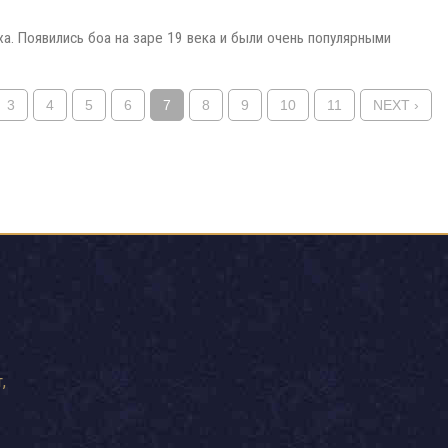
а. Появились боа на заре 19 века и были очень популярными
3
4
5
6
7
8
9
10
11
NEXT ›
,