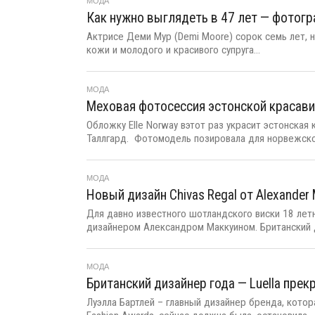
МОДА
Как нужно выглядеть в 47 лет — фотог
Актрисе Деми Мур (Demi Moore) сорок семь лет, н
кожи и молодого и красивого супруга...
МОДА
Меховая фотосессия эстонской красавиц
Обложку Elle Norway вэтот раз украсит эстонская 
Таллгард. Фотомодель позировала для норвежског
МОДА
Новый дизайн Chivas Regal от Alexander
Для давно известного шотландского виски 18 лет
дизайнером Александром Маккуином. Британский д
МОДА
Британский дизайнер года — Luella пре
Луэлла Бартлей – главный дизайнер бренда, котор