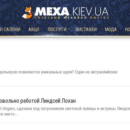
ВІ САЛОНИ
АКЦІЇ
ПОСЛУГИ
ВИСТАВКИ
МОДА
Н
одельеров появляются уникальные идеи? Один из автраллийских
довольно работой Линдсей Лохан
l Ungaro, сделана под патронажем светской львицы и актрисы Линдс
и никто...