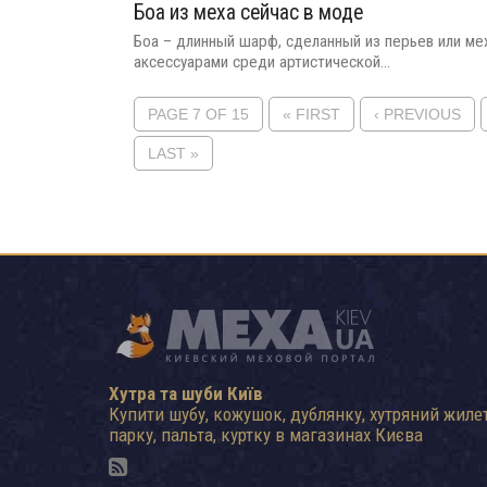
Боа из меха сейчас в моде
Боа – длинный шарф, сделанный из перьев или мех
аксессуарами среди артистической...
PAGE 7 OF 15
« FIRST
‹ PREVIOUS
LAST »
Хутра та шуби Київ
Купити шубу, кожушок, дублянку, хутряний жилет
парку, пальта, куртку в магазинах Києва