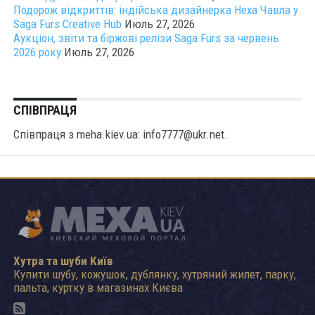
Подорож відкриттів: індійська дизайнерка Неха Чавла у
Saga Furs Creative Hub
Июль 27, 2026
Аукціон, звіти та біржові релізи Saga Furs за червень
2026 року
Июль 27, 2026
СПІВПРАЦЯ
Співпраця з meha.kiev.ua: info7777@ukr.net.
Хутра та шуби Київ
Купити шубу, кожушок, дублянку, хутряний жилет, парку,
пальта, куртку в магазинах Києва