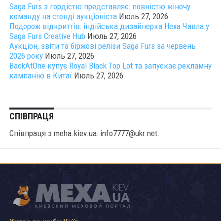
Saga Furs з гордістю представляє: повністю жіночу
команду на стенді аукціоніста
Июль 27, 2026
Подорож відкриттів: індійська дизайнерка Неха Чавла у
Saga Furs Creative Hub
Июль 27, 2026
Аукціон, звіти та біржові релізи Saga Furs за червень
2026 року
Июль 27, 2026
BackAtOne купує Royal Black Top Lot та запускає рекламну
кампанію в Китаї
Июль 27, 2026
СПІВПРАЦЯ
Співпраця з meha.kiev.ua: info7777@ukr.net.