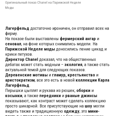
Оригинальный показ Chanel на Парижской Неделе
Моды
Лагерфельд
достаточно ироничен, он отправил всех на
ферму.
На показе были выставлены
фермерский ангар
и
сеновал
, на фоне которых снимались модели. На
Парижской Неделе моды
доносились пение цикад и
крики петухов.
Директор Chanel
доказал, что на общественных
дебатах может стать модным –
экология
, а также стать
актуальной темой для следующих показов.
Деревенские мотивы
и
гламур, крестьянство
и
аристократизм
, все это есть в новой
коллекции Карла
Лагерфельд
.
Перышки цыплят и рукава из рюшек,
оборки
и
косынки
, а также
передники
и
рваные джинсы
показывают, как контраст может сделать коллекцию
просто шикарной. Все присутствующие на
шоу
могли
видеть также и традиционную
одежду
, это
мини-