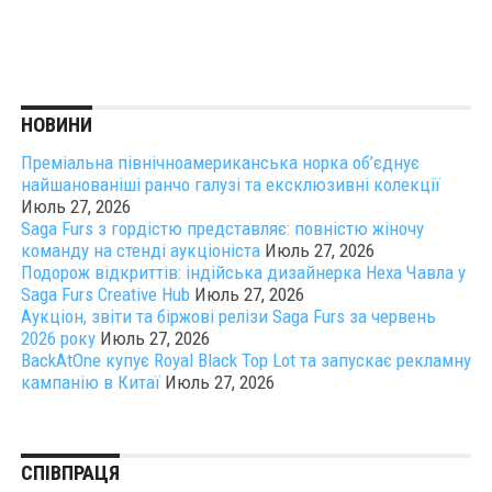
НОВИНИ
Преміальна північноамериканська норка об’єднує
найшанованіші ранчо галузі та ексклюзивні колекції
Июль 27, 2026
Saga Furs з гордістю представляє: повністю жіночу
команду на стенді аукціоніста
Июль 27, 2026
Подорож відкриттів: індійська дизайнерка Неха Чавла у
Saga Furs Creative Hub
Июль 27, 2026
Аукціон, звіти та біржові релізи Saga Furs за червень
2026 року
Июль 27, 2026
BackAtOne купує Royal Black Top Lot та запускає рекламну
кампанію в Китаї
Июль 27, 2026
СПІВПРАЦЯ