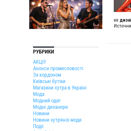
ее
диза
Источник
РУБРИКИ
АКЦІЇ!
Анонси промисловості
За кордоном
Київські бутіки
Магазини хутра в Україні
Мода
Модний одяг
Модні дизанери
Новини
Новини хутряної моди
Події