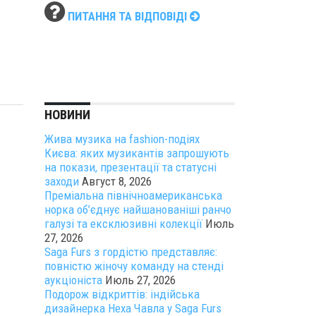
ПИТАННЯ ТА ВІДПОВІДІ
НОВИНИ
Жива музика на fashion-подіях
Києва: яких музикантів запрошують
на покази, презентації та статусні
заходи
Август 8, 2026
Преміальна північноамериканська
норка об’єднує найшанованіші ранчо
галузі та ексклюзивні колекції
Июль
27, 2026
Saga Furs з гордістю представляє:
повністю жіночу команду на стенді
аукціоніста
Июль 27, 2026
Подорож відкриттів: індійська
дизайнерка Неха Чавла у Saga Furs