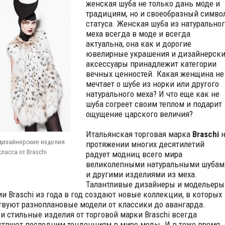
женская шуба не только дань моде и
традициям, но и своеобразный симво
статуса. Женская шуба из натуральног
меха всегда в моде и всегда
актуальна, она как и дорогие
ювелирные украшения и дизайнерск
аксессуары принадлежит категории
вечных ценностей. Какая женщина не
мечтает о шубе из норки или другого
натурального меха? И что еще как не
шуба согреет своим теплом и подарит
ощущение царского величия?
Итальянская торговая марка
Braschi
н
дизайнерские изделия
протяжении многих десятилетий
ласса от Braschi
радует модниц всего мира
великолепными натуральными шубам
и другими изделиями из меха.
Талантливые дизайнеры и модельеры
и Braschi из года в год создают новые коллекции, в которых
твуют разноплановые модели от классики до авангарда.
и стильные изделия от торговой марки Braschi всегда
ствуют последним тенденциям в мире моды. И в тоже время