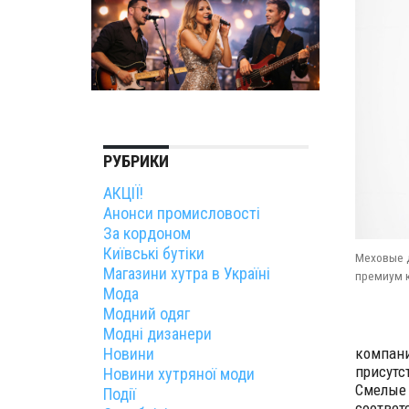
РУБРИКИ
АКЦІЇ!
Анонси промисловості
За кордоном
Київські бутіки
Меховые 
Магазини хутра в Україні
премиум к
Мода
Модний одяг
Модні дизанери
Новини
компани
присутс
Новини хутряної моди
Смелые 
Події
соответ