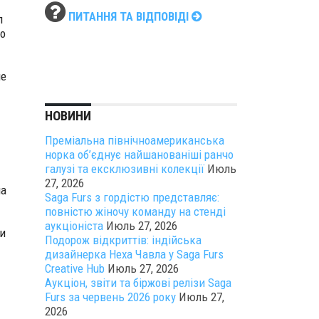
ПИТАННЯ ТА ВІДПОВІДІ
л
о
ие
НОВИНИ
Преміальна північноамериканська
норка об’єднує найшанованіші ранчо
галузі та ексклюзивні колекції
Июль
27, 2026
а
Saga Furs з гордістю представляє:
повністю жіночу команду на стенді
аукціоніста
Июль 27, 2026
и
Подорож відкриттів: індійська
дизайнерка Неха Чавла у Saga Furs
Creative Hub
Июль 27, 2026
Аукціон, звіти та біржові релізи Saga
Furs за червень 2026 року
Июль 27,
2026