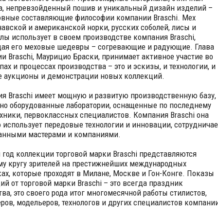
, непревзойденный пошив и уникальный дизайн изделий –
овные составляющие философии компании Braschi. Мех
авской и американской норки, русских соболей, лисы и
ы использует в своем производстве компания Braschi,
ая его меховые шедевры – согревающие и радующие. Глава
и Braschi, Маурицио Браски, принимает активное участие во
пах и процессах производства – это и эскизы, и технологии, и
 аукционы и демонстрации новых коллекций.
я Braschi имеет мощную и развитую производственную базу,
но оборудованные лаборатории, оснащенные по последнему
ехники, первоклассных специалистов. Компания Braschi она
 использует передовые технологии и инновации, сотрудничае
анными мастерами и компаниями.
год коллекции торговой марки Braschi представляются
у кругу зрителей на престижнейших международных
ах, которые проходят в Милане, Москве и Гон-Конге. Показы
ий от торговой марки Braschi – это всегда праздник
тва, это своего рода итог многомесячной работы стилистов,
ров, модельеров, технологов и других специалистов компании