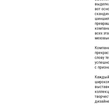
выделка
вот осн
скандин
шиншилл
превращ
компани
всех эта
меховые
Компани
прекрас
слову т
успешно
с призн
Каждый 
широком
выставк
коллекц
творчес
дизайне