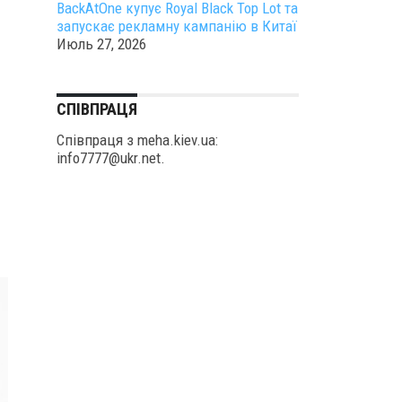
BackAtOne купує Royal Black Top Lot та
запускає рекламну кампанію в Китаї
Июль 27, 2026
СПІВПРАЦЯ
Співпраця з meha.kiev.ua:
info7777@ukr.net.