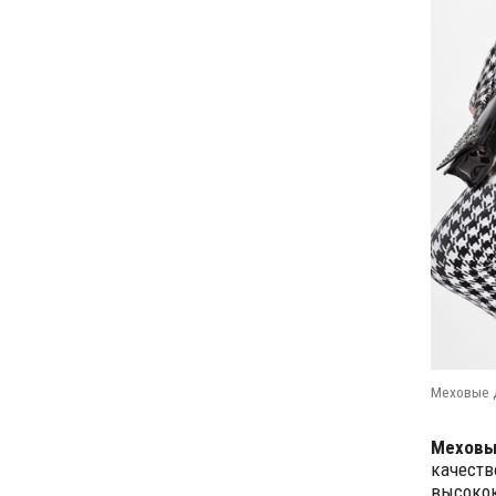
Меховые д
Меховые
качеств
высокок