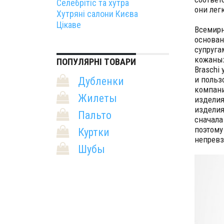
Селебрітіс та хутра
они лег
Хутряні салони Києва
Цікаве
Всемирн
основан
супруга
кожаных
ПОПУЛЯРНІ ТОВАРИ
Braschi
и польз
Дубленки
компани
Жилеты
изделия
изделия
Пальто
сначала
поэтому
Куртки
непревз
Шубы