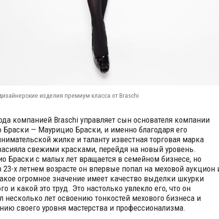
изайнерские изделия премиум класса от Braschi
года компанией Braschi управляет сын основателя компании
 Браски — Маурицио Браски, и именно благодаря его
нимательской жилке и таланту известная торговая марка
 засияла свежими красками, перейдя на новый уровень.
о Браски с малых лет вращается в семейном бизнесе, но
в 23-х летнем возрасте он впервые попал на меховой аукцион 
какое огромное значение имеет качество выделки шкурки
о и какой это труд. Это настолько увлекло его, что он
л несколько лет освоению тонкостей мехового бизнеса и
ию своего уровня мастерства и профессионализма.