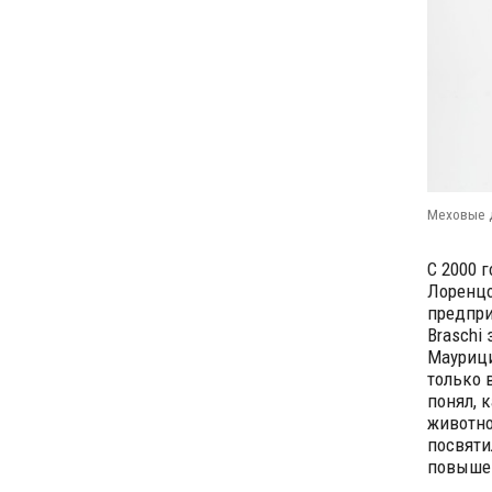
Меховые д
С 2000 
Лоренцо
предпри
Braschi
Маурици
только 
понял, 
животног
посвяти
повышен