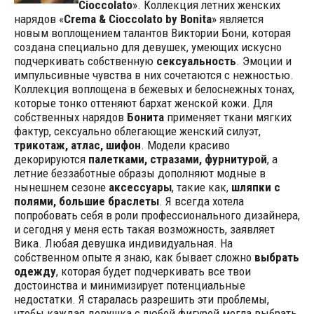
Cioccolato
». Коллекция летних женских
нарядов «
Crema & Cioccolato by Bonita
» является
новым воплощением талантов Виктории Бони, которая
создана специально для девушек, умеющих искусно
подчеркивать собственную
сексуальность
.
Эмоции и
импульсивные чувства в них сочетаются с нежностью.
Коллекция воплощена в бежевых и белоснежных тонах,
которые тонко оттеняют бархат женской кожи. Для
собственных нарядов
Бонита
применяет ткани мягких
фактур, сексуально облегающие женский силуэт,
трикотаж, атлас, шифон
. Модели красиво
декорируются
палетками, стразами, фурнитурой
, а
летние беззаботные образы дополняют модные в
нынешнем сезоне
аксессуары
, такие как,
шляпки с
полями, большие браслеты
. Я всегда хотела
попробовать себя в роли профессионального дизайнера,
и сегодня у меня есть такая возможность, заявляет
Вика. Любая девушка индивидуальная. На
собственном опыте я знаю, как бывает сложно
выбрать
одежду
, которая будет подчеркивать все твои
достоинства и минимизирует потенциальные
недостатки. Я старалась разрешить эти проблемы,
чтобы каждая девушка с любой фигурой могла выбрать