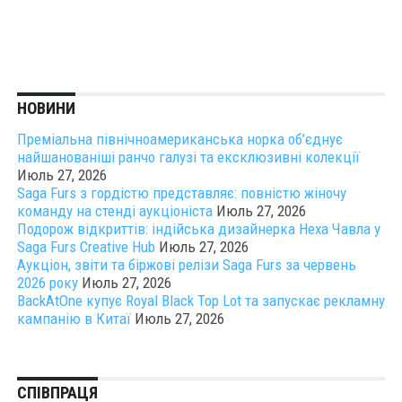
НОВИНИ
Преміальна північноамериканська норка об’єднує
найшанованіші ранчо галузі та ексклюзивні колекції
Июль 27, 2026
Saga Furs з гордістю представляє: повністю жіночу
команду на стенді аукціоніста
Июль 27, 2026
Подорож відкриттів: індійська дизайнерка Неха Чавла у
Saga Furs Creative Hub
Июль 27, 2026
Аукціон, звіти та біржові релізи Saga Furs за червень
2026 року
Июль 27, 2026
BackAtOne купує Royal Black Top Lot та запускає рекламну
кампанію в Китаї
Июль 27, 2026
СПІВПРАЦЯ