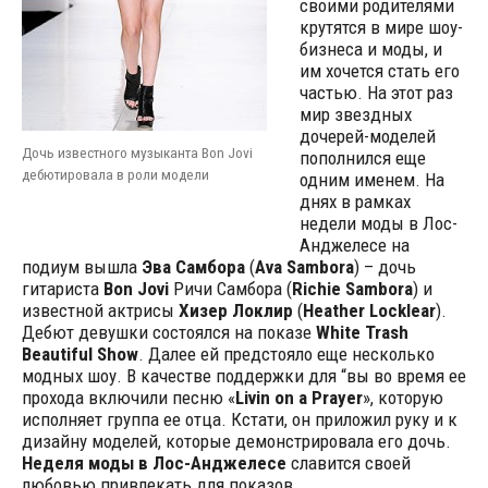
своими родителями
крутятся в мире шоу-
бизнеса и моды, и
им хочется стать его
частью. На этот раз
мир звездных
дочерей-моделей
Дочь известного музыканта Bon Jovi
пополнился еще
дебютировала в роли модели
одним именем. На
днях в рамках
недели моды в Лос-
Анджелесе на
подиум вышла
Эва Самбора
(
Ava Sambora
) – дочь
гитариста
Bon Jovi
Ричи Самбора (
Richie Sambora
) и
известной актрисы
Хизер Локлир
(
Heather Locklear
).
Дебют девушки состоялся на показе
White Trash
Beautiful Show
. Далее ей предстояло еще несколько
модных шоу. В качестве поддержки для “вы во время ее
прохода включили песню «
Livin on a Prayer
», которую
исполняет группа ее отца. Кстати, он приложил руку и к
дизайну моделей, которые демонстрировала его дочь.
Неделя моды в Лос-Анджелесе
славится своей
любовью привлекать для показов