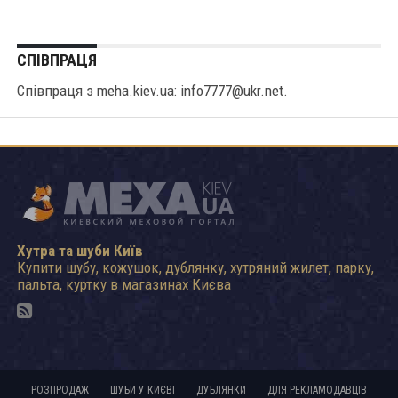
СПІВПРАЦЯ
Співпраця з meha.kiev.ua: info7777@ukr.net.
Хутра та шуби Київ
Купити шубу, кожушок, дублянку, хутряний жилет, парку,
пальта, куртку в магазинах Києва
РОЗПРОДАЖ
ШУБИ У КИЄВІ
ДУБЛЯНКИ
ДЛЯ РЕКЛАМОДАВЦІВ