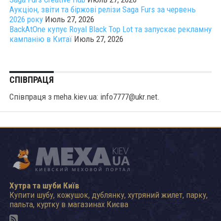
Аукціон, звіти та біржові релізи Saga Furs за червень
2026 року
Июль 27, 2026
BackAtOne купує Royal Black Top Lot та запускає рекламну
кампанію в Китаї
Июль 27, 2026
СПІВПРАЦЯ
Співпраця з meha.kiev.ua: info7777@ukr.net.
Хутра та шуби Київ
Купити шубу, кожушок, дублянку, хутряний жилет, парку,
пальта, куртку в магазинах Києва