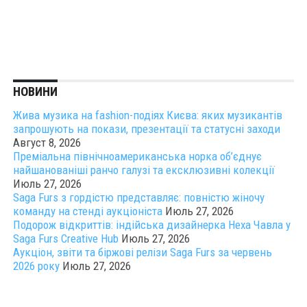
НОВИНИ
Жива музика на fashion-подіях Києва: яких музикантів
запрошують на покази, презентації та статусні заходи
Август 8, 2026
Преміальна північноамериканська норка об’єднує
найшанованіші ранчо галузі та ексклюзивні колекції
Июль 27, 2026
Saga Furs з гордістю представляє: повністю жіночу
команду на стенді аукціоніста
Июль 27, 2026
Подорож відкриттів: індійська дизайнерка Неха Чавла у
Saga Furs Creative Hub
Июль 27, 2026
Аукціон, звіти та біржові релізи Saga Furs за червень
2026 року
Июль 27, 2026