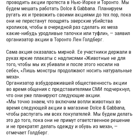
проводить акции протеста в Нью-Йорке и Торонто. Мы
будем мешать работать Dolce & Gabbana. Планируем
ругать их и тревожить своими акциями до тех пор, пока
они не перестанут поощрять зверские убийства
кроликов, чтобы в очередной раз сделать их меха
какие-нибудь уродливые тапочки или туфли», — заявил
организатор акции в Торонто Лен Голдберг.
Сама акция оказалась мирной. Ее участники держали в
руках яркие плакаты с надписями «Животные не для
того, чтобы мы их убивали и после этого носили на
себе», «Лишь монстры продолжают носить натуральные
меха».
Организатор взбудоражившей общественность акции
во время общения с представителями СМИ подчеркнул,
что они уже планируют следующие акции.
«Мы точно знаем, что включим вопли животных во
время следующей акции в магазине Dolce & Gabbana,
чтобы распугать им всех покупателей. Мы будем делать
это до того, пока они не примут ответственное решение
и не прекратят делать одежду и обувь из меха», —
отмечает Голдберг.