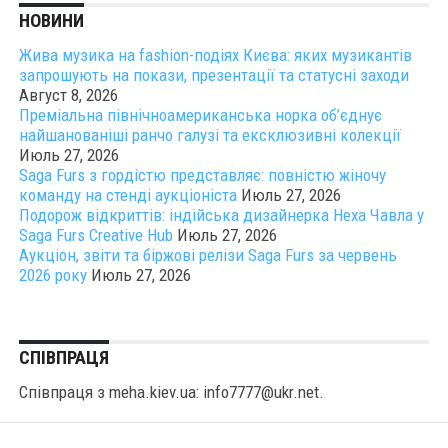
НОВИНИ
Жива музика на fashion-подіях Києва: яких музикантів
запрошують на покази, презентації та статусні заходи
Август 8, 2026
Преміальна північноамериканська норка об’єднує
найшанованіші ранчо галузі та ексклюзивні колекції
Июль 27, 2026
Saga Furs з гордістю представляє: повністю жіночу
команду на стенді аукціоніста
Июль 27, 2026
Подорож відкриттів: індійська дизайнерка Неха Чавла у
Saga Furs Creative Hub
Июль 27, 2026
Аукціон, звіти та біржові релізи Saga Furs за червень
2026 року
Июль 27, 2026
СПІВПРАЦЯ
Співпраця з meha.kiev.ua: info7777@ukr.net.