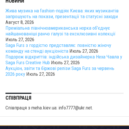
НОВИНИ
Жива музика на fashion-подіях Києва: яких музикантів
запрошують на покази, презентації та статусні заходи
Август 8, 2026
Преміальна північноамериканська норка об’єднує
найшанованіші ранчо галузі та ексклюзивні колекції
Июль 27, 2026
Saga Furs з гордістю представляє: повністю жіночу
команду на стенді аукціоніста
Июль 27, 2026
Подорож відкриттів: індійська дизайнерка Неха Чавла у
Saga Furs Creative Hub
Июль 27, 2026
Аукціон, звіти та біржові релізи Saga Furs за червень
2026 року
Июль 27, 2026
СПІВПРАЦЯ
Співпраця з meha.kiev.ua: info7777@ukr.net.