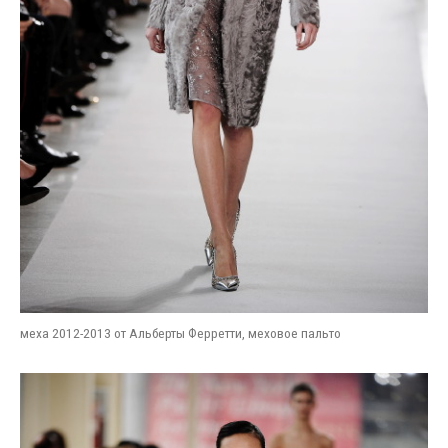
меха 2012-2013 от Альберты Ферретти, меховое пальто