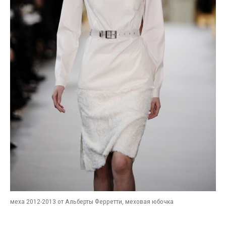
меха 2012-2013 от Альберты Ферретти, меховая юбочка