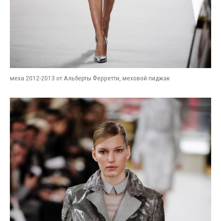
меха 2012-2013 от Альберты Ферретти, меховой пиджак