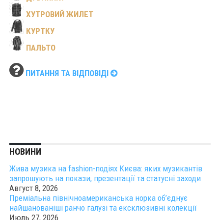
ХУТРОВИЙ ЖИЛЕТ
КУРТКУ
ПАЛЬТО
ПИТАННЯ ТА ВІДПОВІДІ
НОВИНИ
Жива музика на fashion-подіях Києва: яких музикантів
запрошують на покази, презентації та статусні заходи
Август 8, 2026
Преміальна північноамериканська норка об’єднує
найшанованіші ранчо галузі та ексклюзивні колекції
Июль 27, 2026