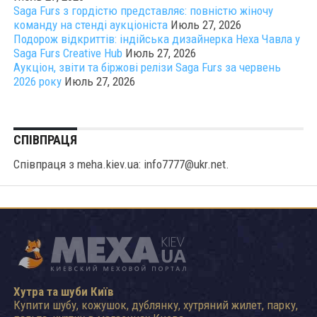
Saga Furs з гордістю представляє: повністю жіночу
команду на стенді аукціоніста
Июль 27, 2026
Подорож відкриттів: індійська дизайнерка Неха Чавла у
Saga Furs Creative Hub
Июль 27, 2026
Аукціон, звіти та біржові релізи Saga Furs за червень
2026 року
Июль 27, 2026
СПІВПРАЦЯ
Співпраця з meha.kiev.ua: info7777@ukr.net.
Хутра та шуби Київ
Купити шубу, кожушок, дублянку, хутряний жилет, парку,