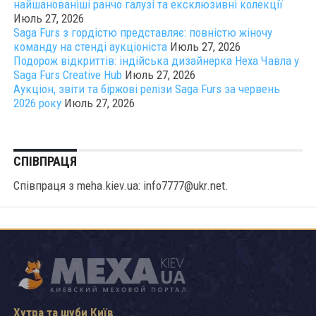
найшанованіші ранчо галузі та ексклюзивні колекції
Июль 27, 2026
Saga Furs з гордістю представляє: повністю жіночу
команду на стенді аукціоніста
Июль 27, 2026
Подорож відкриттів: індійська дизайнерка Неха Чавла у
Saga Furs Creative Hub
Июль 27, 2026
Аукціон, звіти та біржові релізи Saga Furs за червень
2026 року
Июль 27, 2026
СПІВПРАЦЯ
Співпраця з meha.kiev.ua: info7777@ukr.net.
Хутра та шуби Київ