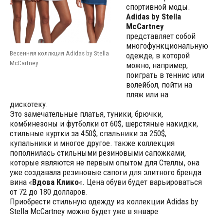
спортивной моды.
Adidas by Stella
McCartney
представляет собой
многофункциональную
Весенняя коллкция Adidas by Stella
одежде, в которой
McCartney
можно, например,
поиграть в теннис или
волейбол, пойти на
пляж или на
дискотеку.
Это замечательные платья, туники, брючки,
комбинезоны и футболки от 60$, шерстяные накидки,
стильные куртки за 450$, спальники за 250$,
купальники и многое другое. также коллекция
пополнилась стильными резиновыми сапожками,
которые являются не первым опытом для Стеллы, она
уже создавала резиновые сапоги для элитного бренда
вина «
Вдова Клико
«. Цена обуви будет варьироваться
от 72 до 180 долларов.
Приобрести стильную одежду из коллекции Adidas by
Stella McCartney можно будет уже в январе