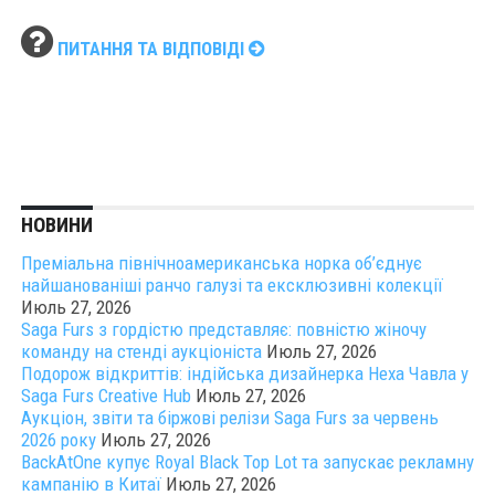
ПИТАННЯ ТА ВІДПОВІДІ
НОВИНИ
Преміальна північноамериканська норка об’єднує
найшанованіші ранчо галузі та ексклюзивні колекції
Июль 27, 2026
Saga Furs з гордістю представляє: повністю жіночу
команду на стенді аукціоніста
Июль 27, 2026
Подорож відкриттів: індійська дизайнерка Неха Чавла у
Saga Furs Creative Hub
Июль 27, 2026
Аукціон, звіти та біржові релізи Saga Furs за червень
2026 року
Июль 27, 2026
BackAtOne купує Royal Black Top Lot та запускає рекламну
кампанію в Китаї
Июль 27, 2026