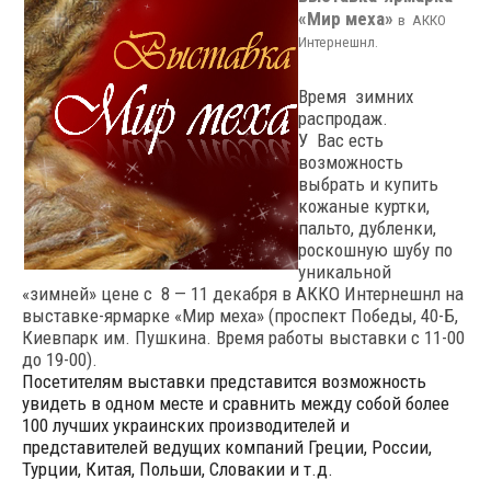
«Мир меха»
в АККО
Интернешнл.
Время зимних
распродаж.
У Вас есть
возможность
выбрать и купить
кожаные куртки,
пальто, дубленки,
роскошную шубу по
уникальной
«зимней» цене с 8 — 11 декабря в АККО Интернешнл на
выставке-ярмарке «Мир меха» (проспект Победы, 40-Б,
Киевпарк им. Пушкина. Время работы выставки с 11-00
до 19-00).
Посетителям выставки представится возможность
увидеть в одном месте и сравнить между собой более
100 лучших украинских производителей и
представителей ведущих компаний Греции, России,
Турции, Китая, Польши, Словакии и т.д.