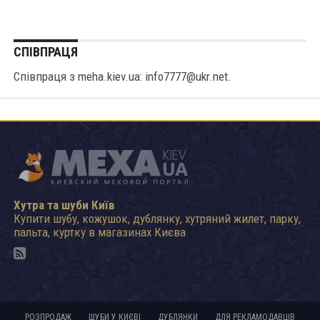
СПІВПРАЦЯ
Співпраця з meha.kiev.ua: info7777@ukr.net.
Хутра та шуби Київ
Купити шубу, кожушок, дублянку, хутряний жилет, парку,
пальта, куртку в магазинах Києва
РОЗПРОДАЖ
ШУБИ У КИЄВІ
ДУБЛЯНКИ
ДЛЯ РЕКЛАМОДАВЦІВ