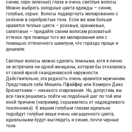
синие, серо-зеленые) глаза и очень светлые волосы.
Можно выбрать холодные цвета одежды — синие,
голубые, серые. Волосы подвергнуть мелированию с
уклоном в серебристые тона. Если же вам больше
нравятся теплые цвета — розовые, оранжевые,
салатовые — придайте своим волосам розоватый
оттенок при помощи того же мелирования или с
помощью оттеночного шампуня, что гораздо проще и
дешевле.
Светлые волосы можно сделать темными, хотя я лично
не встречала ни одной женщины, которая бы отказалась
от своей яркой скандинавской наружности.
Действительно, эта редкость очень нравится мужчинам.
Представьте себе Мишель Пфайфер или Кэмерон Диаз
брюнетками — никакого очарования. Но, допустим, вы
все-таки решились пойти на подобный шаг по той или
иной причине (например, скрываетесь от надоедливого
поклонника). К вашим голубым глазам идеально
подойдут голубые вещи очень насыщенного цвета,
идеальными будут выглядеть и синие, почти черные
тона.