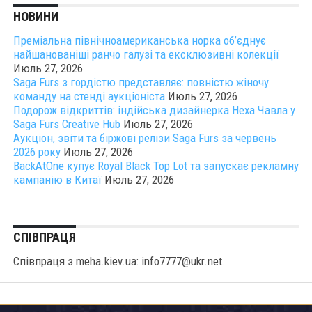
НОВИНИ
Преміальна північноамериканська норка об’єднує
найшанованіші ранчо галузі та ексклюзивні колекції
Июль 27, 2026
Saga Furs з гордістю представляє: повністю жіночу
команду на стенді аукціоніста
Июль 27, 2026
Подорож відкриттів: індійська дизайнерка Неха Чавла у
Saga Furs Creative Hub
Июль 27, 2026
Аукціон, звіти та біржові релізи Saga Furs за червень
2026 року
Июль 27, 2026
BackAtOne купує Royal Black Top Lot та запускає рекламну
кампанію в Китаї
Июль 27, 2026
СПІВПРАЦЯ
Співпраця з meha.kiev.ua: info7777@ukr.net.