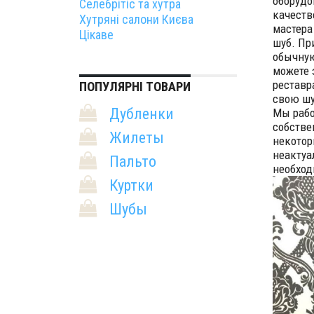
оборудо
Селебрітіс та хутра
качеств
Хутряні салони Києва
мастера
Цікаве
шуб. Пр
обычную
можете 
реставр
ПОПУЛЯРНІ ТОВАРИ
свою шу
Дубленки
Мы рабо
собстве
Жилеты
некотор
неактуа
Пальто
необход
Куртки
Шубы