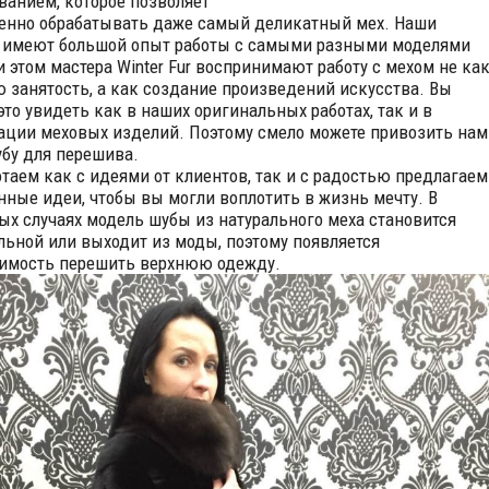
ванием, которое позволяет
енно обрабатывать даже самый деликатный мех. Наши
 имеют большой опыт работы с самыми разными моделями
и этом мастера Winter Fur воспринимают работу с мехом не ка
 занятость, а как создание произведений искусства. Вы
это увидеть как в наших оригинальных работах, так и в
ации меховых изделий. Поэтому смело можете привозить нам
бу для перешива.
таем как с идеями от клиентов, так и с радостью предлагаем
нные идеи, чтобы вы могли воплотить в жизнь мечту. В
ых случаях модель шубы из натурального меха становится
льной или выходит из моды, поэтому появляется
имость перешить верхнюю одежду.