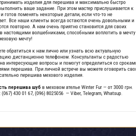
принимать изделия для перешива и максимально быстро
ыполнить ваше задание. При этом мастер прислушивается к
 и готов поменять некоторые детали, если что-то не
ает. Все наши клиенты всегда остаются очень довольными и
тся повторно. А нам очень приятно становится для своих
в настоящими волшебниками, способными воплотить в мечту
еховую мечту!
те обратиться к нам лично или узнать всю актуальную
цию дистанционно телефоном. Консультанты с радостью
 на интересующие вопросы и помогут определиться со срокам
иями перешива. При личной встрече вы можете оговорить сво
сательно перешива мехового изделия.
сть перешива шуб
в меховом ателье Winter Fur — от 3000 грн.
 (067) 430 01 67, (096) 8025056 — Viber, Telegram, Whatsup.