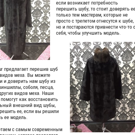
если возникает потребность
перешить шубу, то стоит доверять е
только тем мастерам, которые не
просто с трепетом отнесутся к шубе,
но и постараются привнести что-то 
себя, чтобы улучшить модель.
Fur предлагает перешив шуб
 видов меха. Вы можете
и и доверить нам шубу из
шиншиллы, соболя, песца,
других видов меха. Наши
 помогут как восстановить
ьный внешний вид шубы,
ерешить ее, если вы решили
ь ее модель.
отаем с самым современным