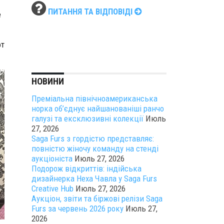
ПИТАННЯ ТА ВІДПОВІДІ
е
от
НОВИНИ
Преміальна північноамериканська
норка об’єднує найшанованіші ранчо
галузі та ексклюзивні колекції
Июль
27, 2026
Saga Furs з гордістю представляє:
повністю жіночу команду на стенді
аукціоніста
Июль 27, 2026
Подорож відкриттів: індійська
дизайнерка Неха Чавла у Saga Furs
Creative Hub
Июль 27, 2026
Аукціон, звіти та біржові релізи Saga
Furs за червень 2026 року
Июль 27,
2026