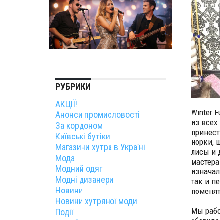
РУБРИКИ
АКЦІЇ!
Winter 
Анонси промисловості
из всех
За кордоном
принест
Київські бутіки
норки, 
Магазини хутра в Україні
лисы и 
Мода
мастера
Модний одяг
изначал
Модні дизанери
так и п
Новини
поменят
Новини хутряної моди
Мы раб
Події