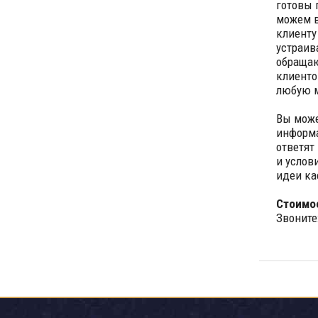
готовы 
можем в
клиенту
устраив
обращаю
клиенто
любую м
Вы може
информа
ответят
и услов
идеи ка
Стоимо
Звоните: