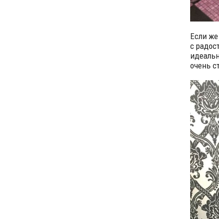
Если же
с радос
идеальн
очень с