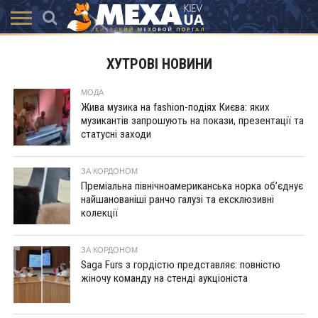
КАТАЛОГ
АКЦІЇ
ВИСТАВКИ
ПОСЛУГИ
МАГАЗИНИ
ХУТРЯНА
НОВИНИ
КОНТАКТИ
АКСЕССУАРИ
ХУТРОВІ НОВИНИ
МОДА
МОДА
Жива музика на fashion-подіях Києва: яких
музикантів запрошують на покази, презентації та
статусні заходи
ЗА КОРДОНОМ
Преміальна північноамериканська норка об’єднує
найшанованіші ранчо галузі та ексклюзивні
колекції
ЗА КОРДОНОМ
Saga Furs з гордістю представляє: повністю
жіночу команду на стенді аукціоніста