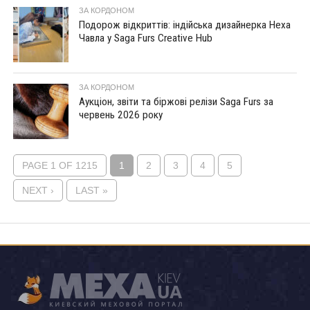
ЗА КОРДОНОМ
Подорож відкриттів: індійська дизайнерка Неха
Чавла у Saga Furs Creative Hub
ЗА КОРДОНОМ
Аукціон, звіти та біржові релізи Saga Furs за
червень 2026 року
PAGE 1 OF 1215
1
2
3
4
5
NEXT ›
LAST »