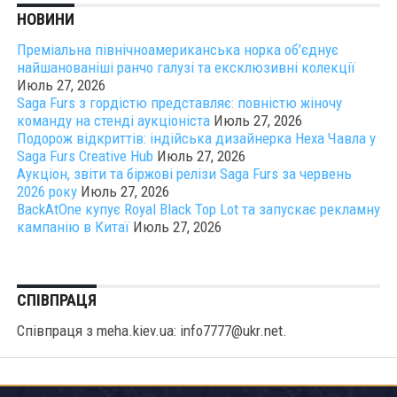
НОВИНИ
Преміальна північноамериканська норка об’єднує
найшанованіші ранчо галузі та ексклюзивні колекції
Июль 27, 2026
Saga Furs з гордістю представляє: повністю жіночу
команду на стенді аукціоніста
Июль 27, 2026
Подорож відкриттів: індійська дизайнерка Неха Чавла у
Saga Furs Creative Hub
Июль 27, 2026
Аукціон, звіти та біржові релізи Saga Furs за червень
2026 року
Июль 27, 2026
BackAtOne купує Royal Black Top Lot та запускає рекламну
кампанію в Китаї
Июль 27, 2026
СПІВПРАЦЯ
Співпраця з meha.kiev.ua: info7777@ukr.net.