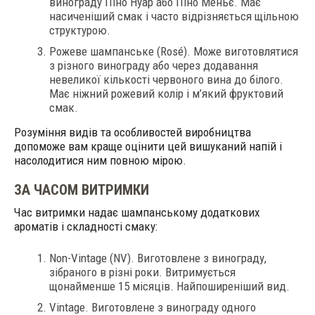
винограду Піно Нуар або Піно Меньє. Має
насиченіший смак і часто відрізняється щільною
структурою.
Рожеве шампанське (Rosé). Може виготовлятися
з різного винограду або через додавання
невеликої кількості червоного вина до білого.
Має ніжний рожевий колір і м’який фруктовий
смак.
Розуміння видів та особливостей виробництва
допоможе вам краще оцінити цей вишуканий напій і
насолодитися ним повною мірою.
ЗА ЧАСОМ ВИТРИМКИ
Час витримки надає шампанському додаткових
ароматів і складності смаку:
Non-Vintage (NV). Виготовлене з винограду,
зібраного в різні роки. Витримується
щонайменше 15 місяців. Найпоширеніший вид.
Vintage. Виготовлене з винограду одного