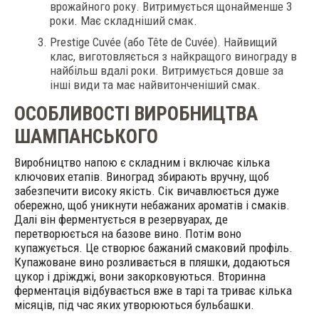
врожайного року. Витримується щонайменше 3
роки. Має складніший смак.
Prestige Cuvée (або Tête de Cuvée). Найвищий
клас, виготовляється з найкращого винограду в
найбільш вдалі роки. Витримується довше за
інші види та має найвитонченіший смак.
ОСОБЛИВОСТІ ВИРОБНИЦТВА
ШАМПАНСЬКОГО
Виробництво напою є складним і включає кілька
ключових етапів. Виноград збирають вручну, щоб
забезпечити високу якість. Сік вичавлюється дуже
обережно, щоб уникнути небажаних ароматів і смаків.
Далі він ферментується в резервуарах, де
перетворюється на базове вино. Потім воно
купажується. Це створює бажаний смаковий профіль.
Купажоване вино розливається в пляшки, додаються
цукор і дріжджі, вони закорковуються. Вторинна
ферментація відбувається вже в тарі та триває кілька
місяців, під час яких утворюються бульбашки.