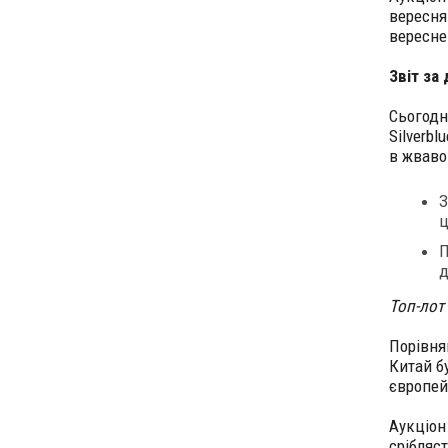
вересня
вересне
Звіт за
Сьогодн
Silverbl
в жваво
З
ц
П
д
Топ-лот
Порівнян
Китай б
європей
Аукціон
срібляст