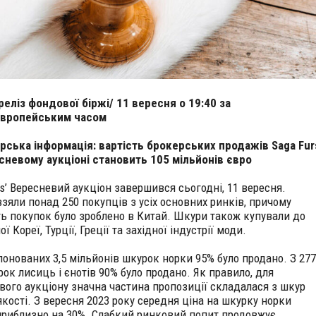
реліз фондової біржі/ 11 вересня о 19:40 за
європейським часом
рська інформація: вартість брокерських продажів Saga Fur
сневому аукціоні становить 105 мільйонів євро
rs’ Вересневий аукціон завершився сьогодні, 11 вересня.
взяли понад 250 покупців з усіх основних ринків, причому
ть покупок було зроблено в Китай. Шкури також купували до
ї Кореї, Турції, Греції та західної індустрії моди.
понованих 3,5 мільйонів шкурок норки 95% було продано. З 277
рок лисиць і єнотів 90% було продано. Як правило, для
вого аукціону значна частина пропозиції складалася з шкур
якості. З вересня 2023 року середня ціна на шкурку норки
приблизно на 30%. Слабкий ринковий попит продовжує