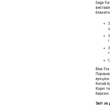
Saga Fu
виставле
блакитни
З
ц
З
т
З
т
С
Blue Fo
Порівня
аукціон
Китай б
Кореї т
березні 
Звіт за