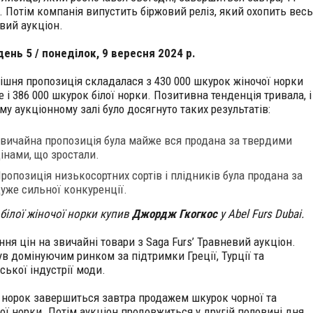
. Потім компанія випустить біржовий реліз, який охопить весь
вий аукціон.
 день 5 / понеділок, 9 вересня 2024 р.
ішня пропозиція складалася з 430 000 шкурок жіночої норки
ue і 386 000 шкурок білої норки. Позитивна тенденція тривала, і
му аукціонному залі було досягнуто таких результатів:
вичайна пропозиція була майже вся продана за твердими
інами, що зростали.
ропозиція низькосортних сортів і плідників була продана за
уже сильної конкуренції.
 білої жіночої норки купив
Джордж Гкогкос
у Abel Furs Dubai.
ня цін на звичайні товари з Saga Furs’ Травневий аукціон.
ув домінуючим ринком за підтримки Греції, Турції та
ської індустрії моди.
 норок завершиться завтра продажем шкурок чорної та
ої норки. Потім аукціон продовжиться у другій половині дня,