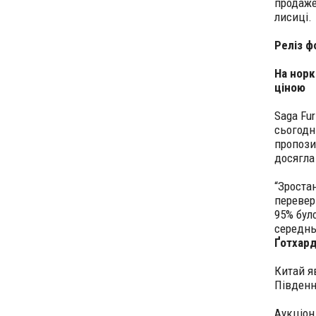
продаже
лисиці.
Реліз ф
На норк
ціною
Saga Fu
сьогодні
пропози
досягла
“Зроста
перевер
95% бул
середнь
Ґотхар
Китай я
Південн
Аукціон