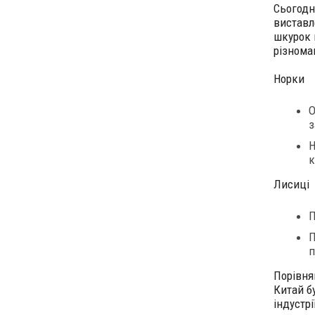
Сьогодн
виставле
шкурок 
різнома
Норки
О
з
Н
к
Лисиці
П
П
п
Порівнян
Китай б
індустр