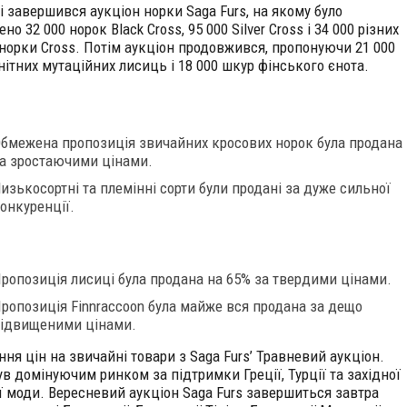
і завершився аукціон норки Saga Furs, на якому було
но 32 000 норок Black Cross, 95 000 Silver Cross і 34 000 різних
норки Cross. Потім аукціон продовжився, пропонуючи 21 000
нітних мутаційних лисиць і 18 000 шкур фінського єнота.
бмежена пропозиція звичайних кросових норок була продана
а зростаючими цінами.
изькосортні та племінні сорти були продані за дуже сильної
онкуренції.
ропозиція лисиці була продана на 65% за твердими цінами.
ропозиція Finnraccoon була майже вся продана за дещо
ідвищеними цінами.
ня цін на звичайні товари з Saga Furs’ Травневий аукціон.
ув домінуючим ринком за підтримки Греції, Турції та західної
ії моди. Вересневий аукціон Saga Furs завершиться завтра