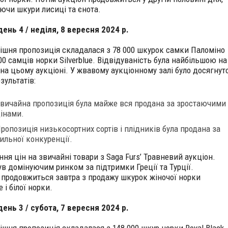
ючи шкури лисиці та єнота.
день 4 / неділя, 8 вересня 2024 р.
ішня пропозиція складалася з 78 000 шкурок самки Паломіно
00 самців норки Silverblue. Відвідуваність була найбільшою на
 на цьому аукціоні. У жвавому аукціонному залі було досягнут
зультатів:
вичайна пропозиція була майже вся продана за зростаючими
інами.
ропозиція низькосортних сортів і плідників була продана за
ильної конкуренції.
ня цін на звичайні товари з Saga Furs’ Травневий аукціон.
ув домінуючим ринком за підтримки Греції та Турції.
 продовжиться завтра з продажу шкурок жіночої норки
e і білої норки.
день 3 / субота, 7 вересня 2024 р.
ішня пропозиція складалася з 148 000 шкур норки Royal Black