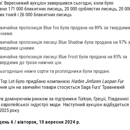
rs’ Вересневий аукціон завершився сьогодні, коли було
но 171 000 блакитних лисиць, 20 000 сріблястих лисиць, 20 00
х тіней і 26 000 блакитних лисиць.
вичайна пропозиція Blue fox була продана на 89% за твердими
інами.
вичайна пропозиція лисиці Blue Shadow була продана на 97% 
вердими цінами.
вичайна пропозиція лисиці Blue Frost була продана на 85% за
вердими до трохи нижчих цін.
ьогоднішні нижчі сорти та розплідники були продані.
x Top Lot було придбано компанією
Harbin Jinfuren Laopan Fur
.
ння цін на звичайні товари стосується Saga Furs’ Травневий
.
ув домінуючим ринком за підтримки Türkiye, Греції, Південної
а європейської індустрії моди. Наступний аукціон відбудеться 
2025 року.
 день 6 / вівторок, 10 вересня 2024 р.