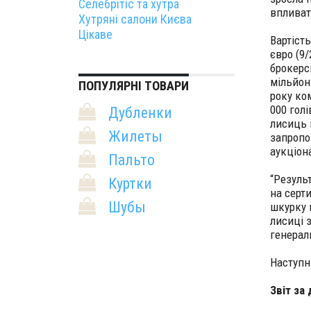
Селебрітіс та хутра
впливат
Хутряні салони Києва
Цікаве
Вартіст
євро (9/
брокерс
мільйон
ПОПУЛЯРНІ ТОВАРИ
року ком
000 голі
Дубленки
лисиць і
Жилеты
запропо
аукціон
Пальто
“Резуль
Куртки
на серт
Шубы
шкурку 
лисиці 
генерал
Наступн
Звіт за