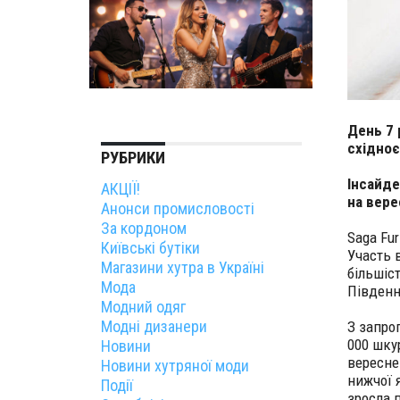
День 7 
східно
РУБРИКИ
Інсайде
АКЦІЇ!
на вере
Анонси промисловості
За кордоном
Saga Fu
Київські бутіки
Участь 
Магазини хутра в Україні
більшіс
Мода
Південно
Модний одяг
Модні дизанери
З запро
000 шку
Новини
вересне
Новини хутряної моди
нижчої 
Події
зросла 