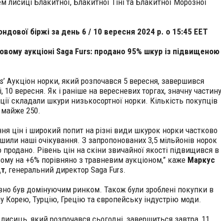
м лисиці Блакитної, Блакитної Тіні та Блакитної Морозної
ондової біржі за день 6 / 10 вересня 2024 р. о 15:45 EET
овому аукціоні Saga Furs: продано 95% шкур із підвищеною
rs’ Аукціон норки, який розпочався 5 вересня, завершився
, 10 вересня. Як і раніше на вересневих торгах, значну частин
ції складали шкури низькосортної норки. Кількість покупців
 майже 250.
ння цін і широкий попит на різні види шкурок норки частково
шили наші очікування. З запропонованих 3,5 мільйонів норок
о продано. Рівень цін на скіни звичайної якості підвищився в
ому на +6% порівняно з травневим аукціоном,” каже
Маркус
дт
, генеральний директор Saga Furs.
вно був домінуючим ринком. Також були зроблені покупки в
у Корею, Турцію, Грецію та європейську індустрію моди.
 лисиць, який розпочався сьогодні, завершиться завтра, 11