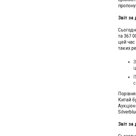
пропону
Звіт за 
Сьогодн
та 367 0
цей час
таких ре
З
ц
П
с
Порівнян
Китай б
Аукціон
Silverblu
Звіт за 
Сьогодн