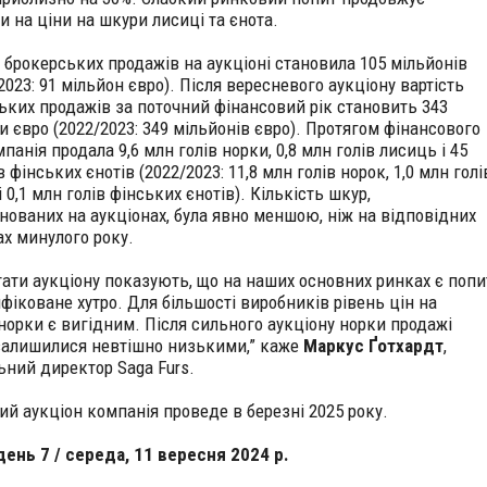
и на ціни на шкури лисиці та єнота.
ь брокерських продажів на аукціоні становила 105 мільйонів
2023: 91 мільйон євро). Після вересневого аукціону вартість
ьких продажів за поточний фінансовий рік становить 343
и євро (2022/2023: 349 мільйонів євро). Протягом фінансового
панія продала 9,6 млн голів норки, 0,8 млн голів лисиць і 45
в фінських єнотів (2022/2023: 11,8 млн голів норок, 1,0 млн голі
 0,1 млн голів фінських єнотів). Кількість шкур,
нованих на аукціонах, була явно меншою, ніж на відповідних
ах минулого року.
тати аукціону показують, що на наших основних ринках є попи
ифіковане хутро. Для більшості виробників рівень цін на
норки є вигідним. Після сильного аукціону норки продажі
залишилися невтішно низькими,” каже
Маркус Ґотхардт
,
ьний директор Saga Furs.
ий аукціон компанія проведе в березні 2025 року.
 день 7 / середа, 11 вересня 2024 р.