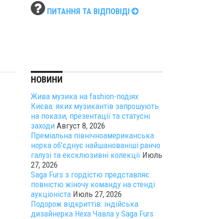
ПИТАННЯ ТА ВІДПОВІДІ
НОВИНИ
Жива музика на fashion-подіях
Києва: яких музикантів запрошують
на покази, презентації та статусні
заходи
Август 8, 2026
Преміальна північноамериканська
норка об’єднує найшанованіші ранчо
галузі та ексклюзивні колекції
Июль
27, 2026
Saga Furs з гордістю представляє:
повністю жіночу команду на стенді
аукціоніста
Июль 27, 2026
Подорож відкриттів: індійська
дизайнерка Неха Чавла у Saga Furs