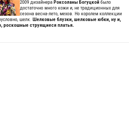
2009 дизайнера
Роксоланы Богуцкой
было
достаточно много кожи и, не традиционных для
сезона весна-лето, мехов. Но королем коллекции
езусловно, шелк.
Шелковые блузки, шелковые юбки, ну и,
о, роскошные струящиеся платья.