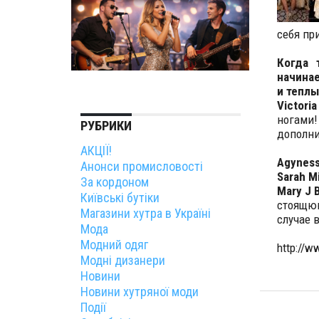
себя пр
Когда 
начина
и теплы
Victori
ногами
РУБРИКИ
дополни
АКЦІЇ!
Agyness
Анонси промисловості
Sarah Mi
За кордоном
Mary J B
Київські бутіки
стоящ
Магазини хутра в Україні
случае 
Мода
Модний одяг
http://w
Модні дизанери
Новини
Новини хутряної моди
Події