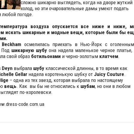
сложно шикарно выглядеть, когда на дворе жуткий
холод, но эти очаровательные дамы умеют подать
и любой погоде.
температура воздуха опускается все ниже и ниже, 
ем искать шикарные и модные вещи, которые были бы е
ми.
a Beckham
осмелилась приехать в Нью-Йорк с оголенны
! Под
шикарную шубу
она надела маленькое черное платье,
ла свой образ
ботильонами
и черно-золотым
клатчем
.
 Deyn
выбрала
шубу
классической длинны, в то время как
chelle Gellar
надела коротенькую шубку от
Juicy Couture
.
lige
– одна из тех звезд, которая выбрала по настоящему
юю
вещь
. Как вы бы не относились к
шубам
, но они в любом
выглядят по-королевски.
ww.dress-code.com.ua