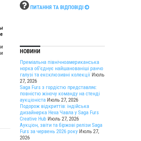
ПИТАННЯ ТА ВІДПОВІДІ
мы
ще
ми
НОВИНИ
 и
Преміальна північноамериканська
норка об’єднує найшанованіші ранчо
галузі та ексклюзивні колекції
Июль
27, 2026
Saga Furs з гордістю представляє:
повністю жіночу команду на стенді
аукціоніста
Июль 27, 2026
Подорож відкриттів: індійська
дизайнерка Неха Чавла у Saga Furs
Creative Hub
Июль 27, 2026
Аукціон, звіти та біржові релізи Saga
Furs за червень 2026 року
Июль 27,
2026