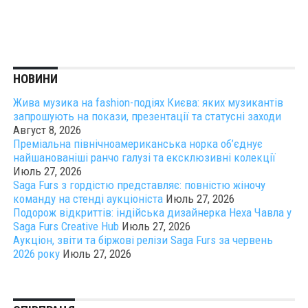
НОВИНИ
Жива музика на fashion-подіях Києва: яких музикантів
запрошують на покази, презентації та статусні заходи
Август 8, 2026
Преміальна північноамериканська норка об’єднує
найшанованіші ранчо галузі та ексклюзивні колекції
Июль 27, 2026
Saga Furs з гордістю представляє: повністю жіночу
команду на стенді аукціоніста
Июль 27, 2026
Подорож відкриттів: індійська дизайнерка Неха Чавла у
Saga Furs Creative Hub
Июль 27, 2026
Аукціон, звіти та біржові релізи Saga Furs за червень
2026 року
Июль 27, 2026