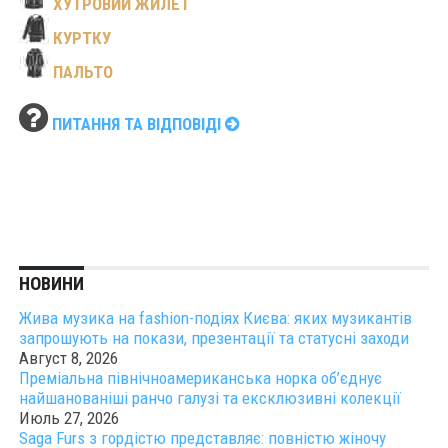
ХУТРОВИЙ ЖИЛЕТ
КУРТКУ
ПАЛЬТО
ПИТАННЯ ТА ВІДПОВІДІ
НОВИНИ
Жива музика на fashion-подіях Києва: яких музикантів
запрошують на покази, презентації та статусні заходи
Август 8, 2026
Преміальна північноамериканська норка об’єднує
найшанованіші ранчо галузі та ексклюзивні колекції
Июль 27, 2026
Saga Furs з гордістю представляє: повністю жіночу