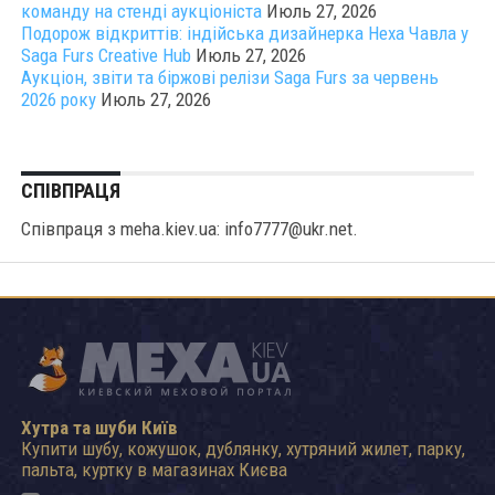
команду на стенді аукціоніста
Июль 27, 2026
Подорож відкриттів: індійська дизайнерка Неха Чавла у
Saga Furs Creative Hub
Июль 27, 2026
Аукціон, звіти та біржові релізи Saga Furs за червень
2026 року
Июль 27, 2026
СПІВПРАЦЯ
Співпраця з meha.kiev.ua: info7777@ukr.net.
Хутра та шуби Київ
Купити шубу, кожушок, дублянку, хутряний жилет, парку,
пальта, куртку в магазинах Києва