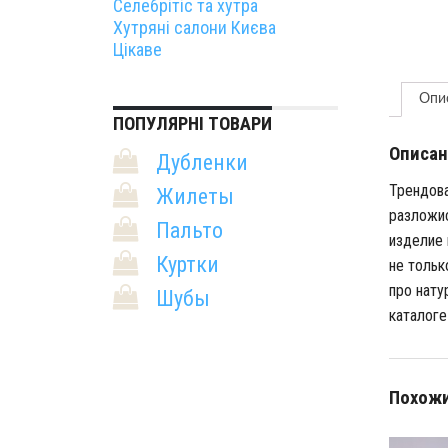
Селебрітіс та хутра
Хутряні салони Києва
Цікаве
Опи
ПОПУЛЯРНІ ТОВАРИ
Описан
Дубленки
Трендова
Жилеты
разложис
Пальто
изделие 
Куртки
не тольк
про нату
Шубы
каталоге
Похожи