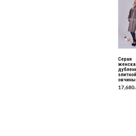
Серая
женска
дубленк
элитно
овчины
17,680