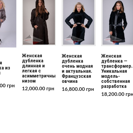
Женская
Женская
Женская
дубленка
дубленка
дубленка —
я
длинная и
очень модная
трансформер.
а из
легкая с
и актуальная.
Уникальная
й
асимметричным
Французская
модель-
низом
овчина
собственная
.00
грн
разработка
12,000.00
грн
16,800.00
грн
18,200.00
гр