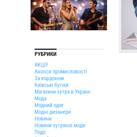
РУБРИКИ
АКЦІЇ!
Анонси промисловості
За кордоном
Київські бутіки
Магазини хутра в Україні
Мода
Модний одяг
Модні дизанери
Новини
Новини хутряної моди
Події