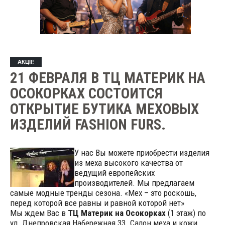
АКЦІЇ!
21 ФЕВРАЛЯ В ТЦ МАТЕРИК НА
ОСОКОРКАХ СОСТОИТСЯ
ОТКРЫТИЕ БУТИКА МЕХОВЫХ
ИЗДЕЛИЙ FASHION FURS.
У нас Вы можете приобрести изделия
из меха высокого качества от
ведущий европейских
производителей. Мы предлагаем
самые модные тренды сезона. «Мех – это роскошь,
перед которой все равны и равной которой нет»
Мы ждем Вас в
ТЦ Материк на Осокорках
(1 этаж) по
ул. Днепровская Набережная 33. Салон меха и кожи