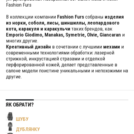
Fashion Furs
В коллекции компании
Fashion Furs
собраны
изделия
из норки, соболя, лисы, шиншиллы, леопардового
кота, каракуля и каракульчи
таких брендов, как
Emporio Giodimo, Manakаs, Symetrie, Olvie, Giancaran
и
многих другие.
Креативный дизайн
в сочетании c лучшими
мехами
и
современными технологиями обработки: лазерной
стрижкой, инкрустацией стразами и отделкой
перфорированной кожей, делает представленные в
салоне модели поистине уникальными и непохожими на
другие.
ЯК ОБРАТИ?
ШУБУ
ДУБЛЯНКУ