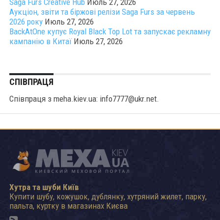
Saga Furs Creative Hub
Июль 27, 2026
Аукціон, звіти та біржові релізи Saga Furs за червень
2026 року
Июль 27, 2026
BackAtOne купує Royal Black Top Lot та запускає рекламну
кампанію в Китаї
Июль 27, 2026
СПІВПРАЦЯ
Співпраця з meha.kiev.ua: info7777@ukr.net.
Хутра та шуби Київ
Купити шубу, кожушок, дублянку, хутряний жилет, парку,
пальта, куртку в магазинах Києва