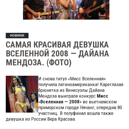
НОВИНИ
САМАЯ КРАСИВАЯ ДЕВУШКА
ВСЕЛЕННОЙ 2008 — ДАЙАНА
МЕНДОЗА. (ФОТО)
И снова титул «Мисс Вселенная»
получила латиноамериканка! Кареглазая
брюнетка из Венесуэлы Дайана
Мендоза выиграла конкурс
Мисс
«
Вселенная — 2008
» во вьетнамском
приморском городе Нячанг, опередив 80
участниц. В полуфинал вошла также
девушка из Росcии Вера Красова.