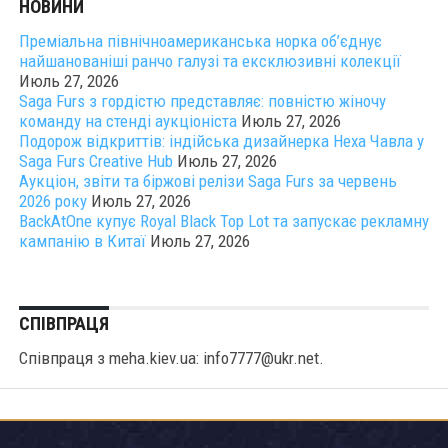
НОВИНИ
Преміальна північноамериканська норка об’єднує
найшанованіші ранчо галузі та ексклюзивні колекції
Июль 27, 2026
Saga Furs з гордістю представляє: повністю жіночу
команду на стенді аукціоніста
Июль 27, 2026
Подорож відкриттів: індійська дизайнерка Неха Чавла у
Saga Furs Creative Hub
Июль 27, 2026
Аукціон, звіти та біржові релізи Saga Furs за червень
2026 року
Июль 27, 2026
BackAtOne купує Royal Black Top Lot та запускає рекламну
кампанію в Китаї
Июль 27, 2026
СПІВПРАЦЯ
Співпраця з meha.kiev.ua: info7777@ukr.net.