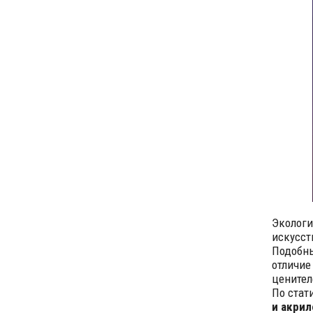
Экологи
искусст
Подобн
отличие
ценител
По стат
и акрил