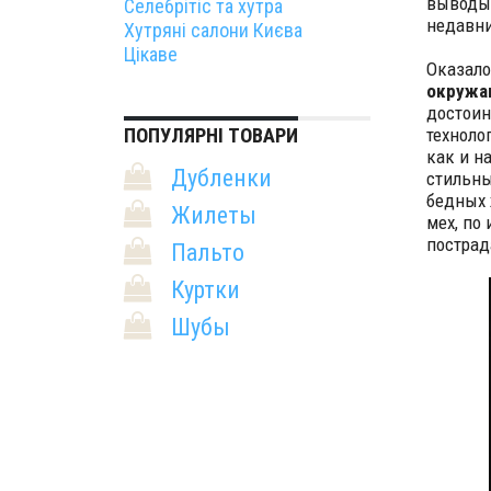
выводы 
Селебрітіс та хутра
недавни
Хутряні салони Києва
Цікаве
Оказало
окружа
достоин
ПОПУЛЯРНІ ТОВАРИ
техноло
как и н
Дубленки
стильны
бедных 
Жилеты
мех, по
пострад
Пальто
Куртки
Шубы