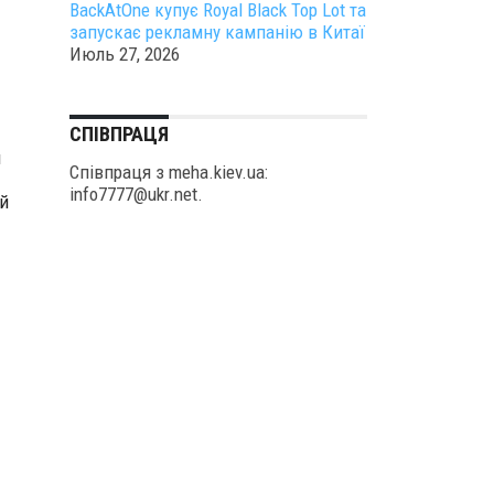
BackAtOne купує Royal Black Top Lot та
запускає рекламну кампанію в Китаї
Июль 27, 2026
СПІВПРАЦЯ
и
Співпраця з meha.kiev.ua:
info7777@ukr.net.
й