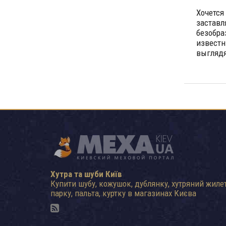
Хочется
заставл
безобра
известн
выглядя
Хутра та шуби Київ
Купити шубу, кожушок, дублянку, хутряний жилет
парку, пальта, куртку в магазинах Києва