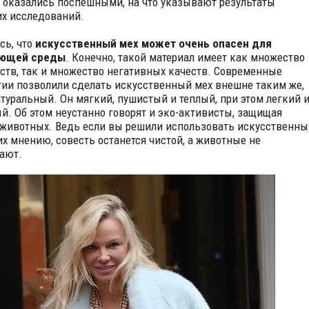
оказались поспешными, на что указывают результаты
х исследований.
сь, что
искусственный мех может очень опасен для
ющей среды
. Конечно, такой материал имеет как множество
ств, так и множество негативных качеств. Современные
гии позволили сделать искусственный мех внешне таким же,
атуральный. Он мягкий, пушистый и теплый, при этом легкий 
й. Об этом неустанно говорят и эко-активисты, защищая
животных. Ведь если вы решили использовать искусственны
 их мнению, совесть останется чистой, а животные не
ают.