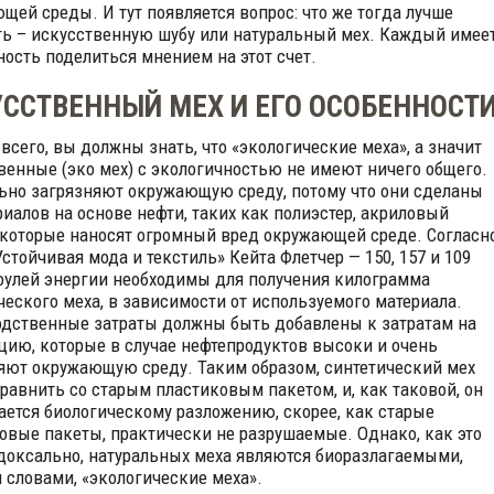
щей среды. И тут появляется вопрос: что же тогда лучше
ь – искусственную шубу или натуральный мех. Каждый имее
ость поделиться мнением на этот счет.
ССТВЕННЫЙ МЕХ И ЕГО ОСОБЕННОСТ
всего, вы должны знать, что «экологические меха», а значит
венные (эко мех) с экологичностью не имеют ничего общего.
ьно загрязняют окружающую среду, потому что они сделаны
риалов на основе нефти, таких как полиэстер, акриловый
 которые наносят огромный вред окружающей среде. Согласн
Устойчивая мода и текстиль» Кейта Флетчер — 150, 157 и 109
улей энергии необходимы для получения килограмма
ческого меха, в зависимости от используемого материала.
дственные затраты должны быть добавлены к затратам на
цию, которые в случае нефтепродуктов высоки и очень
яют окружающую среду. Таким образом, синтетический мех
равнить со старым пластиковым пакетом, и, как таковой, он
ается биологическому разложению, скорее, как старые
овые пакеты, практически не разрушаемые. Однако, как это
доксально, натуральных меха являются биоразлагаемыми,
 словами, «экологические меха».