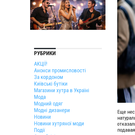
РУБРИКИ
АКЦІЇ!
Анонси промисловості
За кордоном
Київські бутіки
Магазини хутра в Україні
Мода
Модний одяг
Модні дизанери
Еще нес
Новини
натурал
Новини хутряної моди
отказал
Події
подавая