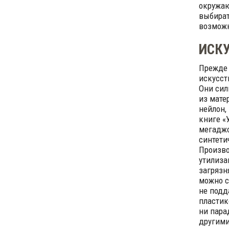
окружаю
выбират
возможн
ИСКУ
Прежде 
искусст
Они сил
из мате
нейлон,
книге «
мегаджо
синтети
Произво
утилиза
загрязн
можно с
не подд
пластик
ни пара
другими