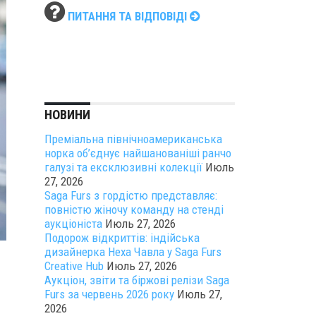
ПИТАННЯ ТА ВІДПОВІДІ
НОВИНИ
Преміальна північноамериканська
норка об’єднує найшанованіші ранчо
галузі та ексклюзивні колекції
Июль
27, 2026
Saga Furs з гордістю представляє:
повністю жіночу команду на стенді
аукціоніста
Июль 27, 2026
Подорож відкриттів: індійська
дизайнерка Неха Чавла у Saga Furs
Creative Hub
Июль 27, 2026
Аукціон, звіти та біржові релізи Saga
Furs за червень 2026 року
Июль 27,
2026