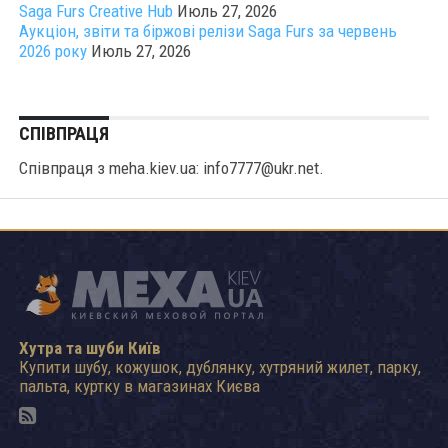
Saga Furs Creative Hub
Июль 27, 2026
Аукціон, звіти та біржові релізи Saga Furs за червень
2026 року
Июль 27, 2026
СПІВПРАЦЯ
Співпраця з meha.kiev.ua: info7777@ukr.net.
Хутра та шуби Київ
Купити шубу, кожушок, дублянку, хутряний жилет, парку,
пальта, куртку в магазинах Києва