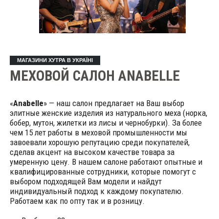
МАГАЗИНИ ХУТРА В УКРАЇНІ
МЕХОВОЙ САЛОН ANABELLE
«
Anabelle
» — наш салон предлагает на Ваш выбор
элитные женские изделия из натурального меха (норка,
бобер, мутон, жилетки из лисы и чернобурки). За более
чем 15 лет работы в меховой промышленности мы
завоевали хорошую репутацию среди покупателей,
сделав акцент на высоком качестве товара за
умеренную цену. В нашем салоне работают опытные и
квалифицированные сотрудники, которые помогут с
выбором подходящей Вам модели и найдут
индивидуальный подход к каждому покупателю.
Работаем как по опту так и в розницу.