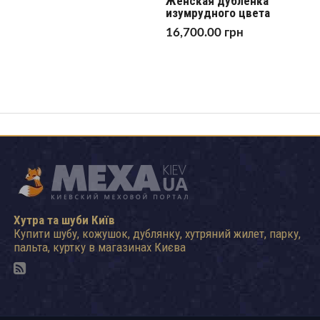
Женская дубленка
изумрудного цвета
16,700.00
грн
Хутра та шуби Київ
Купити шубу, кожушок, дублянку, хутряний жилет, парку,
пальта, куртку в магазинах Києва