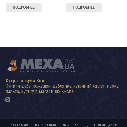
ПОДРОБНЕЕ
ПОДРОБНЕЕ
Хутра та шуби Київ
Купити шубу, кожушок, дублянку, хутряний жилет, парку,
пальта, куртку в магазинах Києва
РОЗПРОДАЖ
ШУБИ У КИЄВІ
ДУБЛЯНКИ
ДЛЯ РЕКЛАМОДАВЦІВ