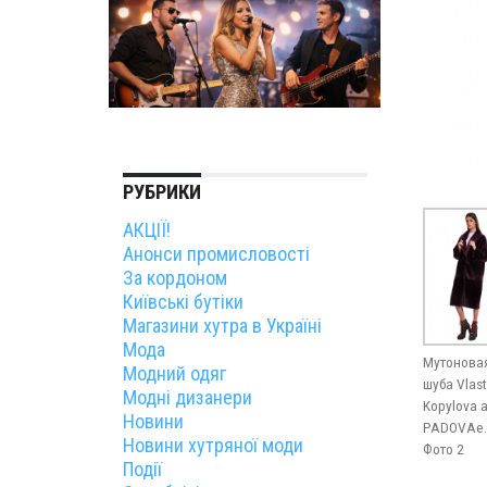
РУБРИКИ
АКЦІЇ!
Анонси промисловості
За кордоном
Київські бутіки
Магазини хутра в Україні
Мода
Мутонова
Модний одяг
шуба Vlas
Модні дизанери
Kopylova а
Новини
PADOVAe.
Новини хутряної моди
Фото 2
Події