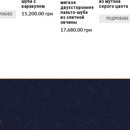
шуба с
из мутона
мягкое
каракулем
серого цвета
двухстороннее
пальто-шуба
15,200.00
грн
ОБНЕЕ
из элитной
ПОДРОБНЕЕ
овчины
17,680.00
грн
,