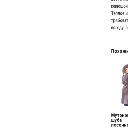
капюшона
Теплое и
требоват
погоду, 
Похожи
Мутоно
шуба
песочн