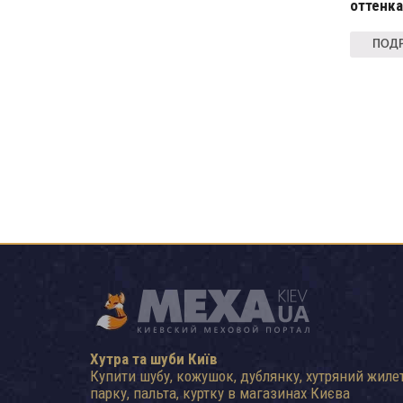
оттенка
ПОДР
Хутра та шуби Київ
Купити шубу, кожушок, дублянку, хутряний жилет
парку, пальта, куртку в магазинах Києва