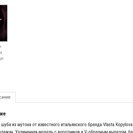
я
ta
рт.
сание
ие
 шуба из мутона от известного итальянского бренда Vlasta Kopylova
клажан. Удлиненная модель с воротников и V-образным вырезом, бе