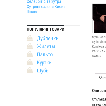
Селебрітіс та хутра
Хутряні салони Києва
Цікаве
ПОПУЛЯРНІ ТОВАРИ
Мутонова
Дубленки
шуба Vlas
Жилеты
Kopylova а
PADOVAe.
Пальто
Фото 5
Куртки
Шубы
Опи
Описан
Стильная
цвета ба