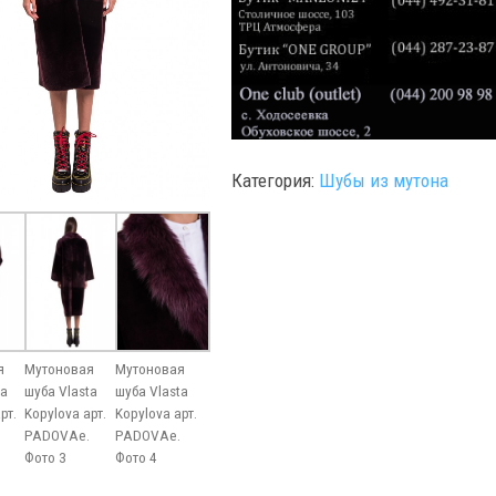
Категория:
Шубы из мутона
я
Мутоновая
Мутоновая
ta
шуба Vlasta
шуба Vlasta
рт.
Kopylova арт.
Kopylova арт.
PADOVAe.
PADOVAe.
Фото 3
Фото 4