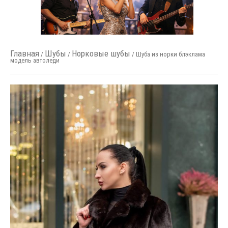
Главная
Шубы
Норковые шубы
/
/
/ Шуба из норки блэклама
модель автоледи