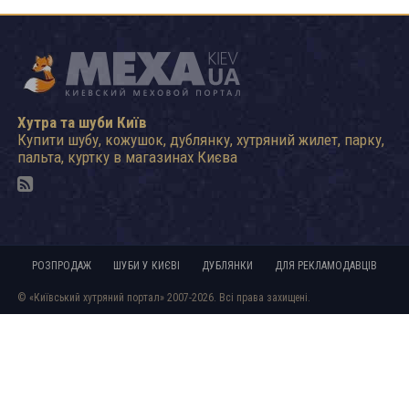
Хутра та шуби Київ
Купити шубу, кожушок, дублянку, хутряний жилет, парку,
пальта, куртку в магазинах Києва
РОЗПРОДАЖ
ШУБИ У КИЄВІ
ДУБЛЯНКИ
ДЛЯ РЕКЛАМОДАВЦІВ
© «Київський хутряний портал» 2007-2026. Всі права захищені.