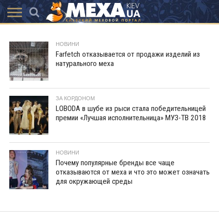
КАТАЛОГ
АКЦІЇ
ВИСТАВКИ
ПОСЛУГИ
МАГАЗИНИ
ХУТРЯНА
НОВИНИ
КОНТАКТИ
АКСЕССУАРИ
НОВИНИ
МОДА
Farfetch отказывается от продажи изделий из
натурального меха
ЗА КОРДОНОМ
LOBODA в шубе из рыси стала победительницей
премии «Лучшая исполнительница» МУЗ-ТВ 2018
НОВИНИ
Почему популярные бренды все чаще
отказываются от меха и что это может означать
для окружающей среды