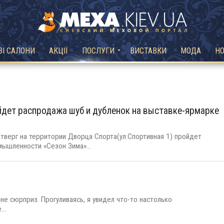
ВІ САЛОНИ
АКЦІЇ
ПОСЛУГИ
ВИСТАВКИ
МОДА
Н
йдет распродажа шуб и дубленок на выставке-ярмарке
етверг на территории Дворца Спорта(ул.Спортивная 1) пройдет
мышленности «Сезон Зима»...
е сюрприз. Прогуливаясь, я увидел что-то настолько
..