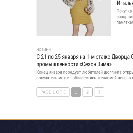
Италья
Покупка
завораж
памяткам
НОВИНИ
C 21 по 25 января на 1-м этаже Дворца
промышленности «Сезон Зима»
Конец января порадует любителей шоппинга откр
покупатель может обзавестись желаемой вещью п
PAGE 1 OF 3
1
2
3