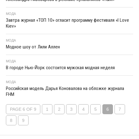
МОДА
Завтра журнал «ТОП 10» огласит программу фестиваля «I Love
Kiev»
МОДА
Модное шоу от Лили Аллен
МОДА
В городе Нью-Йорк состоится мужская модная неделя
МОДА
Российская модель Дарья Коновалова на обложке журнала
FHM
PAGE 6 OF 9
1
2
3
4
5
6
7
8
9