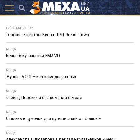
КАТАЛОГ
АКЦІЇ
ВИСТАВКИ
ПОСЛУГИ
МАГАЗИНИ
ХУТРЯНА
НОВИНИ
КОНТАКТИ
АКСЕССУАРИ
КИЇВСЬКІ БУТІКИ
МОДА
Торговые центры Киева. ТРЦ Dream Town
МОДА
Белье и купальники ЕМАМО
МОДА
Журнал VOGUE и его «модная ночь»
МОДА
«Принц Персии» и его команда о моде
МОДА
Стильные сумочки для путешествий от «Lancel»
МОДА
Александра Пивоварова в рекламе купальников «H&M»