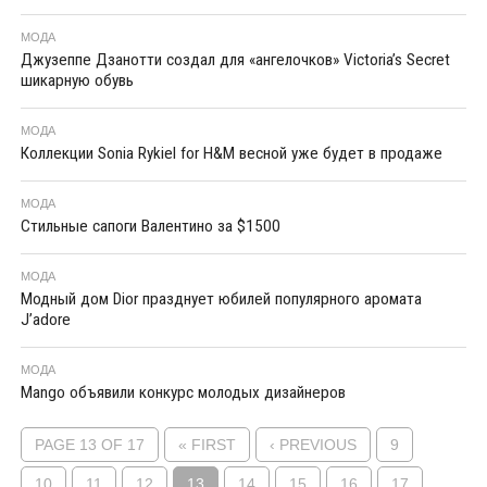
МОДА
Джузеппе Дзанотти создал для «ангелочков» Victoria’s Secret
шикарную обувь
МОДА
Коллекции Sonia Rykiel for H&M весной уже будет в продаже
МОДА
Стильные сапоги Валентино за $1500
МОДА
Модный дом Dior празднует юбилей популярного аромата
J’adore
МОДА
Mango объявили конкурс молодых дизайнеров
PAGE 13 OF 17
« FIRST
‹ PREVIOUS
9
10
11
12
13
14
15
16
17