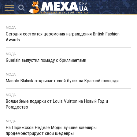
КАТАЛОГ
АКЦІЇ
ВИСТАВКИ
ПОСЛУГИ
МАГАЗИНИ
ХУТРЯНА
НОВИНИ
КОНТАКТИ
АКСЕССУАРИ
МОДА
МОДА
Сегодня состоится церемония награждения British Fashion
Awards
МОДА
Guerlain выпустил помаду с бриллиантами
МОДА
Manolo Blahnik открывает свой бутик на Красной площади
МОДА
Волшебные подарки от Louis Vuitton на Новый Год и
Рождество
МОДА
На Парижской Неделе Моды лучшие ювелиры
продемонстрируют свои шедевры