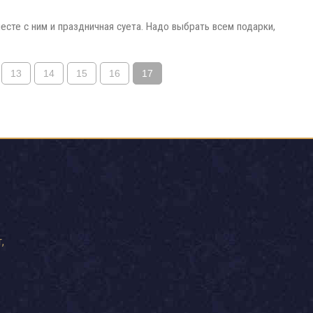
есте с ним и праздничная суета. Надо выбрать всем подарки,
13
14
15
16
17
,