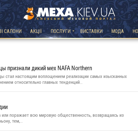
ВІ САЛОНИ
АКЦІЇ
ПОСЛУГИ
ВИСТАВКИ
МОДА
Н
ы признали дикий мех NAFA Northern
ды стал настоящим воплощением реализации самых изысканных
ением относительно главных тенденций...
дии
а или поражает всю мировую общественность, возвращаясь из
ону, тем,...