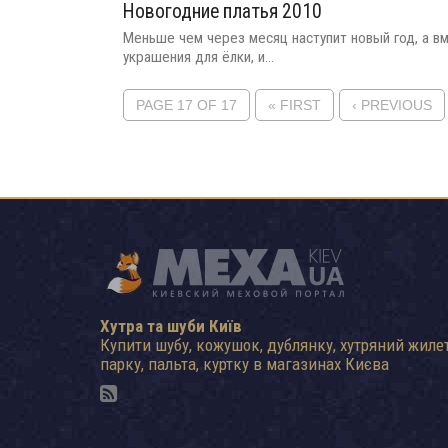
Новогодние платья 2010
Меньше чем через месяц наступит новый год, а вм
украшения для ёлки, и...
PAGE 17 OF 17
« FIRST
‹ PREVIOUS
Хутра та шуби Київ
Купити шубу, кожушок, дублянку, хутряний жилет
парку, пальта, куртку в магазинах Києва