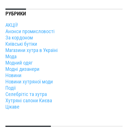
РУБРИКИ
АКЦІЇ!
Анонси промисловості
За кордоном
Київські бутіки
Магазини хутра в Україні
Мода
Модний одяг
Модні дизанери
Новини
Новини хутряної моди
Події
Селебрітіс та хутра
Хутряні салони Києва
Цікаве