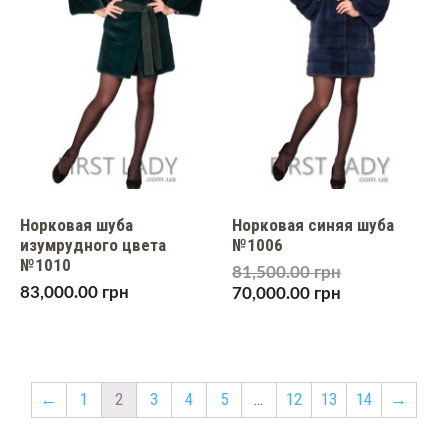
Норковая шуба
Норковая синяя шуба
изумрудного цвета
№1006
№1010
81,500.00
грн
83,000.00
грн
70,000.00
грн
←
1
2
3
4
5
…
12
13
14
→