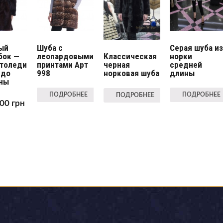
ый
Шуба с
Серая шуба и
бок —
леопардовыми
норки
Классическая
втоледи
принтами Арт
средней
черная
 до
998
длины
норковая шуба
ны
ПОДРОБНЕЕ
ПОДРОБНЕЕ
ПОДРОБНЕЕ
.00
грн