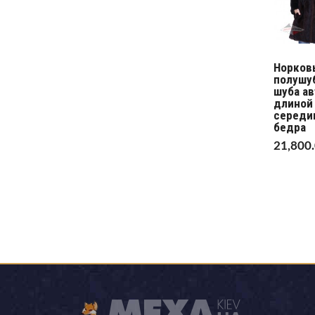
Норков
полушу
шуба а
длиной
середи
бедра
21,800