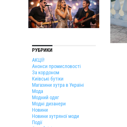
РУБРИКИ
АКЦІЇ!
Анонси промисловості
За кордоном
Київські бутіки
Магазини хутра в Україні
Мода
Модний одяг
Модні дизанери
Новини
Новини хутряної моди
Події