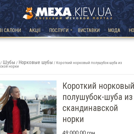
ВІ САЛОНИ
АКЦІЇ
ПОСЛУГИ
ВИСТАВКИ
МОДА
Н
Шубы
Норковые шубы
/
/
/ Короткий норковый полушубок-шуба из
ской норки
Короткий норковы
полушубок-шуба из
скандинавской
норки
49,000.00
грн