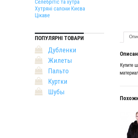
Селебрітіс та хутра
Хутряні салони Києва
Цікаве
ПОПУЛЯРНІ ТОВАРИ
Опи
Дубленки
Описан
Жилеты
Купите ш
Пальто
материал
Куртки
Шубы
Похожи