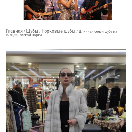
Главная
Шубы
Норковые шубы
/
/
/ Длинная белая шуба из
скандинавской норки